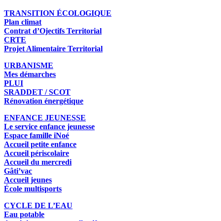
TRANSITION ÉCOLOGIQUE
Plan climat
Contrat d’Ojectifs Territorial
CRTE
Projet Alimentaire Territorial
URBANISME
Mes démarches
PLUI
SRADDET / SCOT
Rénovation énergétique
ENFANCE JEUNESSE
Le service enfance jeunesse
Espace famille iNoé
Accueil petite enfance
Accueil périscolaire
Accueil du mercredi
Gâti’vac
Accueil jeunes
École multisports
CYCLE DE L’EAU
Eau potable