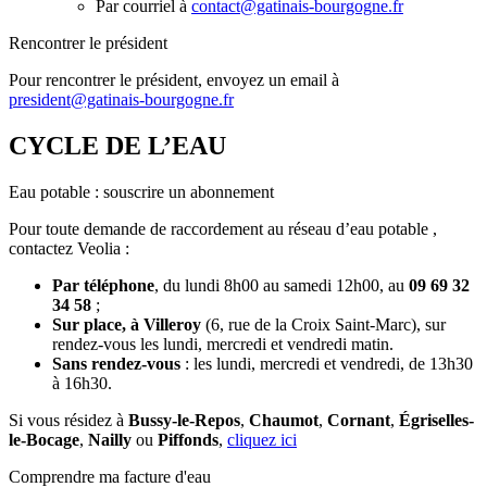
Par courriel à
contact@gatinais-bourgogne.fr
Rencontrer le président
Pour rencontrer le président, envoyez un email à
president@gatinais-bourgogne.fr
CYCLE DE L’EAU
Eau potable : souscrire un abonnement
Pour toute demande de raccordement au réseau d’eau potable ,
contactez Veolia :
Par téléphone
, du lundi 8h00 au samedi 12h00, au
09 69 32
34 58
;
Sur place, à Villeroy
(6, rue de la Croix Saint-Marc), sur
rendez-vous les lundi, mercredi et vendredi matin.
Sans rendez-vous
: les lundi, mercredi et vendredi, de 13h30
à 16h30.
Si vous résidez à
Bussy-le-Repos
,
Chaumot
,
Cornant
,
Égriselles-
le-Bocage
,
Nailly
ou
Piffonds
,
cliquez ici
Comprendre ma facture d'eau