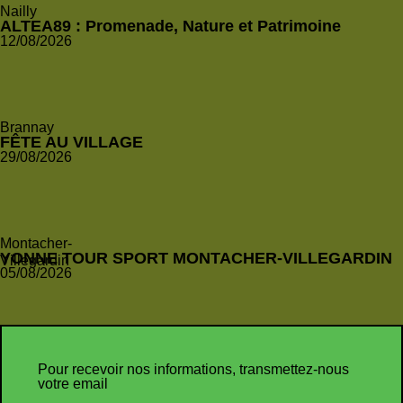
Nailly
ALTEA89 : Promenade, Nature et Patrimoine
12/08/2026
Brannay
FÊTE AU VILLAGE
29/08/2026
Montacher-
YONNE TOUR SPORT MONTACHER-VILLEGARDIN
Villegardin
05/08/2026
Pour recevoir nos informations, transmettez-nous
votre email