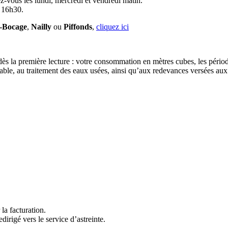
z-vous les lundi, mercredi et vendredi matin.
à 16h30.
e-Bocage
,
Nailly
ou
Piffonds
,
cliquez ici
 dès la première lecture : votre consommation en mètres cubes, les périod
otable, au traitement des eaux usées, ainsi qu’aux redevances versées aux
la facturation.
dirigé vers le service d’astreinte.