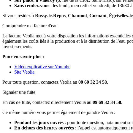
Sur place, à Villeroy
(6, rue de la Croix Saint-Marc), sur rende
Sans rendez-vous
: les lundi, mercredi et vendredi, de 13h30 
Si vous résidez à
Bussy-le-Repos
,
Chaumot
,
Cornant
,
Égriselles-l
Comprendre ma facture d'eau
La facture Veolia met à votre disposition les informations essentielles
également les coûts liés à la production et à la distribution de l’eau p
investissements.
Pour en savoir plus :
Vidéo explicative sur Youtube
Site Veolia
Pour toute question, contactez Veolia au
09 69 32 34 58
.
Signaler une fuite
En cas de fuite, contactez directement Veolia au
09 69 32 34 58
.
Ce même numéro vous permet également de joindre Veolia :
Pendant les jours ouvrés
: pour toute question, notamment sur 
En dehors des heures ouvrées
: l’appel est automatiquement re