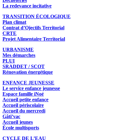
Déchèteries
La redevance incitative
TRANSITION ÉCOLOGIQUE
Plan climat
Contrat d’Ojectifs Territorial
CRTE
Projet Alimentaire Territorial
URBANISME
Mes démarches
PLUI
SRADDET / SCOT
Rénovation énergétique
ENFANCE JEUNESSE
Le service enfance jeunesse
Espace famille iNoé
Accueil petite enfance
Accueil périscolaire
Accueil du mercredi
Gâti’vac
Accueil jeunes
École multisports
CYCLE DE L’EAU