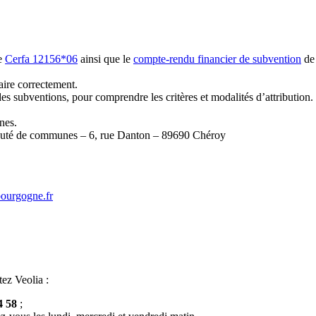
re
Cerfa 12156*06
ainsi que le
compte-rendu financier de subvention
de 
aire correctement.
des subventions, pour comprendre les critères et modalités d’attribution.
nes.
unauté de communes – 6, rue Danton – 89690 Chéroy
bourgogne.fr
tez Veolia :
4 58
;