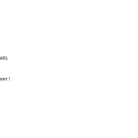
idi).
nner !