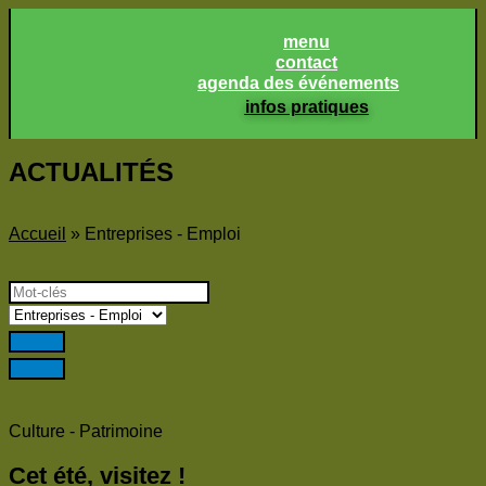
Panneau de gestion des cookies
menu
contact
agenda des événements
infos pratiques
ACTUALITÉS
Accueil
»
Entreprises - Emploi
Culture - Patrimoine
Cet été, visitez !