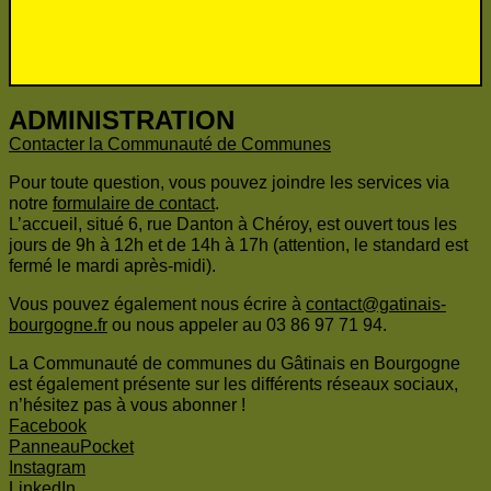
ADMINISTRATION
Contacter la Communauté de Communes
Pour toute question, vous pouvez joindre les services via
notre
formulaire de contact
.
L’accueil, situé 6, rue Danton à Chéroy, est ouvert tous les
jours de 9h à 12h et de 14h à 17h (attention, le standard est
fermé le mardi après-midi).
Vous pouvez également nous écrire à
contact@gatinais-
bourgogne.fr
ou nous appeler au 03 86 97 71 94.
La Communauté de communes du Gâtinais en Bourgogne
est également présente sur les différents réseaux sociaux,
n’hésitez pas à vous abonner !
Facebook
PanneauPocket
Instagram
LinkedIn