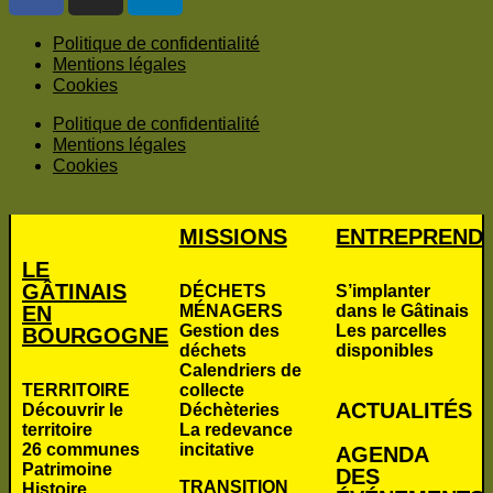
Politique de confidentialité
Mentions légales
Cookies
Politique de confidentialité
Mentions légales
Cookies
MISSIONS
ENTREPREND
LE
GÂTINAIS
DÉCHETS
S’implanter
EN
MÉNAGERS
dans le Gâtinais
Gestion des
Les parcelles
BOURGOGNE
déchets
disponibles
Calendriers de
TERRITOIRE
collecte
ACTUALITÉS
Découvrir le
Déchèteries
territoire
La redevance
26 communes
incitative
AGENDA
Patrimoine
DES
TRANSITION
Histoire