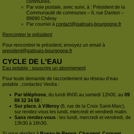
communes.
Par voie postale, avec suivi, à : Président de la
Communauté de communes – 6, rue Danton –
89690 Chéroy
Par courriel à
contact@gatinais-bourgogne.fr
Rencontrer le président
Pour rencontrer le président, envoyez un email à
president@gatinais-bourgogne.fr
CYCLE DE L’EAU
Eau potable : souscrire un abonnement
Pour toute demande de raccordement au réseau d’eau
potable , contactez Veolia :
Par téléphone
, du lundi 8h00 au samedi 12h00, au
09
69 32 34 58
;
Sur place, à Villeroy
(6, rue de la Croix Saint-Marc),
sur rendez-vous les lundi, mercredi et vendredi matin.
Sans rendez-vous
: les lundi, mercredi et vendredi, de
13h30 à 16h30.
Si vous résidez à
Bussy-le-Repos
,
Chaumot
,
Cornant
,