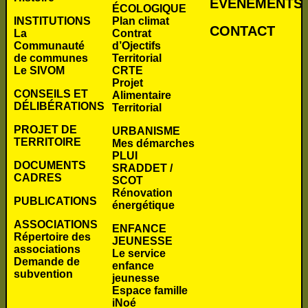
É
VÉNEMENTS
ÉCOLOGIQUE
INSTITUTIONS
Plan climat
CONTACT
La
Contrat
Communauté
d’Ojectifs
de communes
Territorial
Le SIVOM
CRTE
Projet
CONSEILS ET
Alimentaire
DÉLIBÉRATIONS
Territorial
PROJET DE
URBANISME
TERRITOIRE
Mes démarches
PLUI
DOCUMENTS
SRADDET /
CADRES
SCOT
Rénovation
PUBLICATIONS
énergétique
ASSOCIATIONS
ENFANCE
Répertoire des
JEUNESSE
associations
Le service
Demande de
enfance
subvention
jeunesse
Espace famille
iNoé