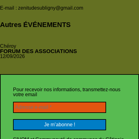
E-mail :
zenitudesubligny@gmail.com
Autres ÉVÉNEMENTS
Chéroy
FORUM DES ASSOCIATIONS
12/09/2026
Pour recevoir nos informations, transmettez-nous
votre email