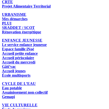
CRTE
Projet Alimentaire Territorial
URBANISME
Mes démarches
PLUI
SRADDET / SCOT
Rénovation énergétique
ENFANCE JEUNESSE
Le service enfance jeunesse
Espace famille iNoé
Accueil petite enfance
Accueil périscolaire
Accueil du mercredi
Gâti’vac
Accueil jeunes
École multisports
CYCLE DE L’EAU
Eau potable
Assainissement non-collectif
Gemapi
VIE CULTURELLE