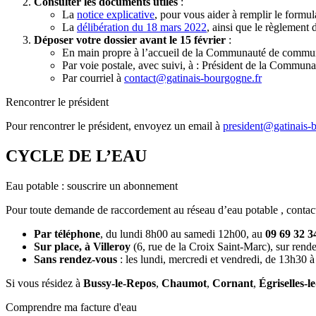
Consulter les documents utiles
:
La
notice explicative
, pour vous aider à remplir le formul
La
délibération du 18 mars 2022
, ainsi que le règlement 
Déposer votre dossier avant le 15 février
:
En main propre à l’accueil de la Communauté de commu
Par voie postale, avec suivi, à : Président de la Comm
Par courriel à
contact@gatinais-bourgogne.fr
Rencontrer le président
Pour rencontrer le président, envoyez un email à
president@gatinais-
CYCLE DE L’EAU
Eau potable : souscrire un abonnement
Pour toute demande de raccordement au réseau d’eau potable , contac
Par téléphone
, du lundi 8h00 au samedi 12h00, au
09 69 32 3
Sur place, à Villeroy
(6, rue de la Croix Saint-Marc), sur rende
Sans rendez-vous
: les lundi, mercredi et vendredi, de 13h30 
Si vous résidez à
Bussy-le-Repos
,
Chaumot
,
Cornant
,
Égriselles-l
Comprendre ma facture d'eau