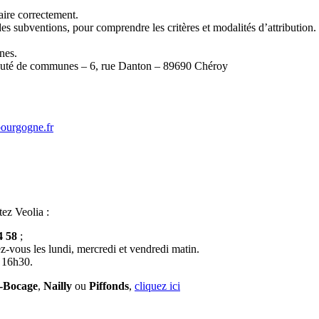
aire correctement.
des subventions, pour comprendre les critères et modalités d’attribution.
nes.
unauté de communes – 6, rue Danton – 89690 Chéroy
bourgogne.fr
tez Veolia :
4 58
;
z-vous les lundi, mercredi et vendredi matin.
à 16h30.
e-Bocage
,
Nailly
ou
Piffonds
,
cliquez ici