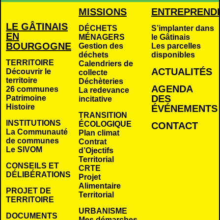
MISSIONS
ENTREPREND
LE GÂTINAIS
DÉCHETS
S’implanter dans
EN
MÉNAGERS
le Gâtinais
BOURGOGNE
Gestion des
Les parcelles
déchets
disponibles
TERRITOIRE
Calendriers de
ACTUALITÉS
Découvrir le
collecte
territoire
Déchèteries
AGENDA
26 communes
La redevance
DES
Patrimoine
incitative
Histoire
É
VÉNEMENTS
TRANSITION
INSTITUTIONS
ÉCOLOGIQUE
CONTACT
La Communauté
Plan climat
de communes
Contrat
Le SIVOM
d’Ojectifs
Territorial
CONSEILS ET
CRTE
DÉLIBÉRATIONS
Projet
Alimentaire
PROJET DE
Territorial
TERRITOIRE
URBANISME
DOCUMENTS
Mes démarches