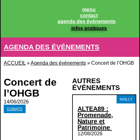
Panneau de gestion des cookies
menu
contact
agenda des événements
infos pratiques
AGENDA DES ÉVÉNEMENTS
ACCUEIL
»
Agenda des événements
»
Concert de l’OHGB
Concert de
AUTRES
ÉVÉNEMENTS
l’OHGB
NAILLY
14/06/2026
ALTEA89 :
DOMATS
Promenade,
Nature et
Patrimoine
12/08/2026