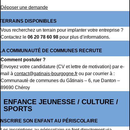
Déposer une demande
TERRAINS DISPONIBLES
Vous recherchez un terrain pour implanter votre entreprise ?
Contactez le
06 20 78 60 98
pour plus d’informations.
LA COMMUNAUTÉ DE COMMUNES RECRUTE
Comment postuler ?
Envoyez votre candidature (CV et lettre de motivation) par e-
mail à
contact@gatinais-bourgogne.fr
ou par courrier à :
Communauté de communes du Gâtinais – 6, rue Danton –
89690 Chéroy
ENFANCE JEUNESSE / CULTURE /
SPORTS
INSCRIRE SON ENFANT AU PÉRISCOLAIRE
Les inscriptions au périscolaire se font directement via