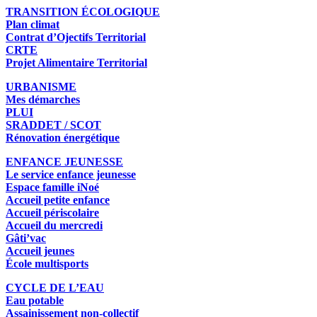
TRANSITION ÉCOLOGIQUE
Plan climat
Contrat d’Ojectifs Territorial
CRTE
Projet Alimentaire Territorial
URBANISME
Mes démarches
PLUI
SRADDET / SCOT
Rénovation énergétique
ENFANCE JEUNESSE
Le service enfance jeunesse
Espace famille iNoé
Accueil petite enfance
Accueil périscolaire
Accueil du mercredi
Gâti’vac
Accueil jeunes
École multisports
CYCLE DE L’EAU
Eau potable
Assainissement non-collectif