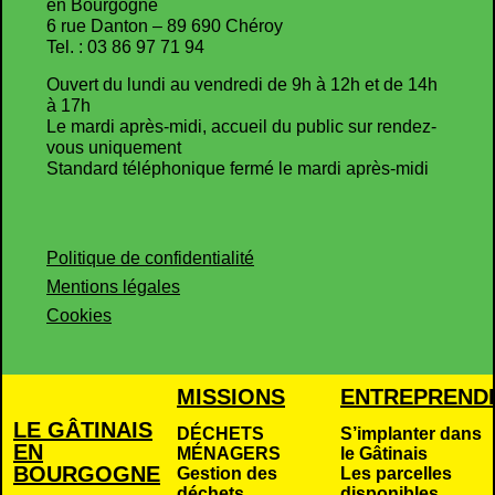
en Bourgogne
6 rue Danton – 89 690 Chéroy
Tel. : 03 86 97 71 94
Ouvert du lundi au vendredi de 9h à 12h et de 14h
à 17h
Le mardi après-midi, accueil du public sur rendez-
vous uniquement
Standard téléphonique fermé le mardi après-midi
Politique de confidentialité
Mentions légales
Cookies
MISSIONS
ENTREPREND
LE GÂTINAIS
DÉCHETS
S’implanter dans
EN
MÉNAGERS
le Gâtinais
BOURGOGNE
Gestion des
Les parcelles
déchets
disponibles