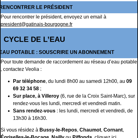
RENCONTRER LE PRÉSIDENT
Pour rencontrer le président, envoyez un email à
president@gatinais-bourgogne.fr
CYCLE DE L’EAU
EAU POTABLE : SOUSCRIRE UN ABONNEMENT
Pour toute demande de raccordement au réseau d’eau potable
, contactez Veolia :
Par téléphone
, du lundi 8h00 au samedi 12h00, au
09
69 32 34 58
;
Sur place, à Villeroy
(6, rue de la Croix Saint-Marc), sur
rendez-vous les lundi, mercredi et vendredi matin.
Sans rendez-vous
: les lundi, mercredi et vendredi, de
13h30 à 16h30.
Si vous résidez à
Bussy-le-Repos
,
Chaumot
,
Cornant
,
Égriselles-le-Bocage
,
Nailly
ou
Piffonds
,
cliquez ici