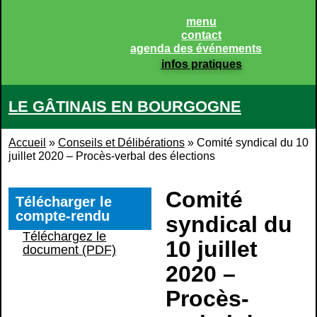
Panneau de gestion des cookies
menu
contact
agenda des événements
infos pratiques
LE GÂTINAIS EN BOURGOGNE
Accueil
»
Conseils et Délibérations
»
Comité syndical du 10
juillet 2020 – Procès-verbal des élections
Comité
Télécharger le
compte-rendu
syndical du
Téléchargez le
10 juillet
document (PDF)
2020 –
Procès-