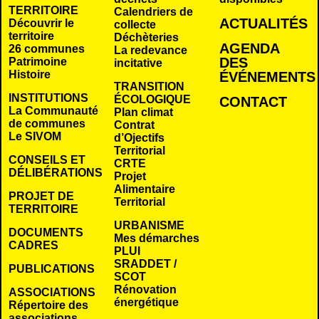
TERRITOIRE
Calendriers de
ACTUALITÉS
Découvrir le
collecte
territoire
Déchèteries
AGENDA
26 communes
La redevance
DES
Patrimoine
incitative
Histoire
É
VÉNEMENTS
TRANSITION
INSTITUTIONS
ÉCOLOGIQUE
CONTACT
La Communauté
Plan climat
de communes
Contrat
Le SIVOM
d’Ojectifs
Territorial
CONSEILS ET
CRTE
DÉLIBÉRATIONS
Projet
Alimentaire
PROJET DE
Territorial
TERRITOIRE
URBANISME
DOCUMENTS
Mes démarches
CADRES
PLUI
SRADDET /
PUBLICATIONS
SCOT
Rénovation
ASSOCIATIONS
énergétique
Répertoire des
associations