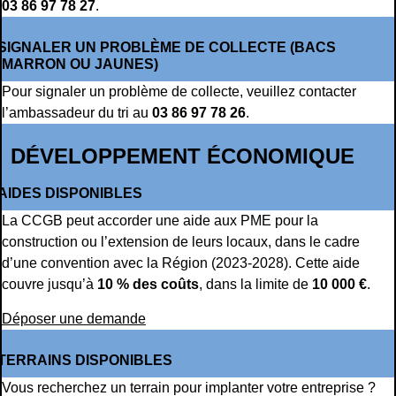
03 86 97 78 27
.
SIGNALER UN PROBLÈME DE COLLECTE (BACS
MARRON OU JAUNES)
Pour signaler un problème de collecte, veuillez contacter
l’ambassadeur du tri au
03 86 97 78 26
.
DÉVELOPPEMENT ÉCONOMIQUE
AIDES DISPONIBLES
La CCGB peut accorder une aide aux PME pour la
construction ou l’extension de leurs locaux, dans le cadre
d’une convention avec la Région (2023-2028). Cette aide
couvre jusqu’à
10 % des coûts
, dans la limite de
10 000 €
.
Déposer une demande
TERRAINS DISPONIBLES
Vous recherchez un terrain pour implanter votre entreprise ?