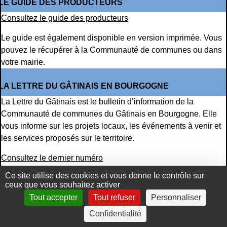
LE GUIDE DES PRODUCTEURS
Consultez le guide des producteurs
Le guide est également disponible en version imprimée. Vous
pouvez le récupérer à la Communauté de communes ou dans
votre mairie.
LA LETTRE DU GÂTINAIS EN BOURGOGNE
La Lettre du Gâtinais est le bulletin d’information de la
Communauté de communes du Gâtinais en Bourgogne. Elle
vous informe sur les projets locaux, les événements à venir et
les services proposés sur le territoire.
Consultez le dernier numéro
Ce site utilise des cookies et vous donne le contrôle sur
Vous pouvez également télécharger les anciens numéros
sur
ceux que vous souhaitez activer
cette page
.
Tout accepter
Tout refuser
Personnaliser
LE GUIDE DU TRI
Confidentialité