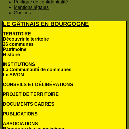
Politique de confidentialité
Mentions légales
Cookies
LE GÂTINAIS EN BOURGOGNE
TERRITOIRE
Découvrir le territoire
26 communes
Patrimoine
Histoire
INSTITUTIONS
La Communauté de communes
Le SIVOM
CONSEILS ET DÉLIBÉRATIONS
PROJET DE TERRITOIRE
DOCUMENTS CADRES
PUBLICATIONS
ASSOCIATIONS
Répertoire des associations