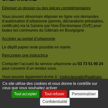
Déposer un dossier ou des pièces complémentaires
Vous pouvez désormais déposer en ligne vos demandes
d’autorisation d’urbanisme (permis, déclarations préalables,
certificats) via la Saisine par Voie Électronique (SVE) pour
toutes les communes du Gâtinais en Bourgogne.
Accéder au portail d’urbanisme
Le dépôt papier reste possible en mairie.
Rencontrer une instructrice
Contacter l’accueil du service urbanisme au
03 73 51 00 24
pour convenir d’un rendez-vous.
Vous pouvez également écrire à :
instructeurads@gatinais-
bourgogne.fr
Ce site utilise des cookies et vous donne le contrôle sur
ceux que vous souhaitez activer
Consulter le PLUi
Tout accepter
Tout refuser
Personnaliser
Le Plan Local d’Urbanisme Intercommunal (PLUi) est
Confidentialité
consultable
ici
. Pour tout autre renseignement, vous pouvez
écrire à cette adresse :
plui@gatinais-bourgogne.fr