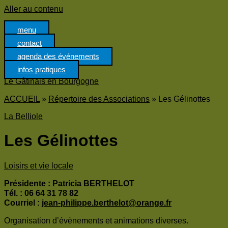
Panneau de gestion des cookies
Aller au contenu
menu
contact
agenda des événements
infos pratiques
Le Gâtinais en Bourgogne
ACCUEIL
»
Répertoire des Associations
»
Les Gélinottes
La Belliole
Les Gélinottes
Loisirs et vie locale
Présidente : Patricia BERTHELOT
Tél. : 06 64 31 78 82
Courriel :
jean-philippe.berthelot@orange.fr
Organisation d’évènements et animations diverses.