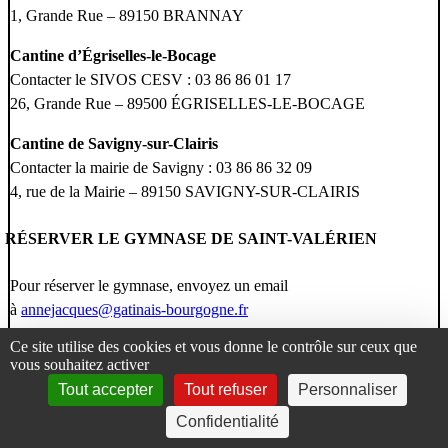
1, Grande Rue – 89150 BRANNAY
Cantine d’Égriselles-le-Bocage
Contacter le SIVOS CESV : 03 86 86 01 17
26, Grande Rue – 89500 ÉGRISELLES-LE-BOCAGE
Cantine de Savigny-sur-Clairis
Contacter la mairie de Savigny : 03 86 86 32 09
4, rue de la Mairie – 89150 SAVIGNY-SUR-CLAIRIS
RÉSERVER LE GYMNASE DE SAINT-VALÉRIEN
Pour réserver le gymnase, envoyez un email
à
annejacques@gatinais-bourgogne.fr
Ce site utilise des cookies et vous donne le contrôle sur ceux que
TROUVER UNE ASSOCIATION LOCALE
vous souhaitez activer
Tout accepter
Tout refuser
Personnaliser
Vous pouvez consulter la liste complète des associations locales sur
Confidentialité
notre page dédiée
.