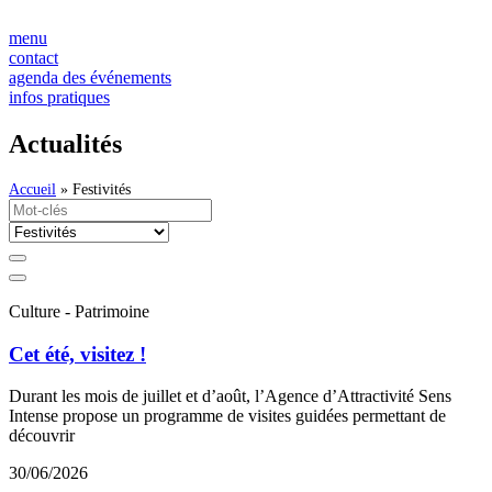
Panneau de gestion des cookies
Aller
au
menu
contenu
contact
agenda des événements
infos pratiques
Actualités
Accueil
»
Festivités
Culture - Patrimoine
Cet été, visitez !
Durant les mois de juillet et d’août, l’Agence d’Attractivité Sens
Intense propose un programme de visites guidées permettant de
découvrir
30/06/2026