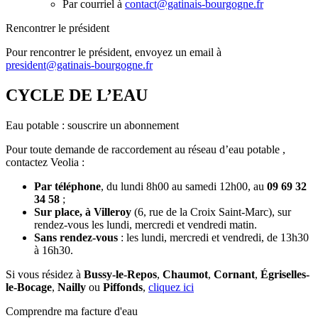
Par courriel à
contact@gatinais-bourgogne.fr
Rencontrer le président
Pour rencontrer le président, envoyez un email à
president@gatinais-bourgogne.fr
CYCLE DE L’EAU
Eau potable : souscrire un abonnement
Pour toute demande de raccordement au réseau d’eau potable ,
contactez Veolia :
Par téléphone
, du lundi 8h00 au samedi 12h00, au
09 69 32
34 58
;
Sur place, à Villeroy
(6, rue de la Croix Saint-Marc), sur
rendez-vous les lundi, mercredi et vendredi matin.
Sans rendez-vous
: les lundi, mercredi et vendredi, de 13h30
à 16h30.
Si vous résidez à
Bussy-le-Repos
,
Chaumot
,
Cornant
,
Égriselles-
le-Bocage
,
Nailly
ou
Piffonds
,
cliquez ici
Comprendre ma facture d'eau