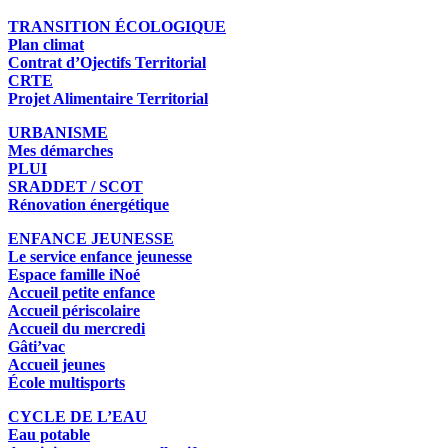
TRANSITION ÉCOLOGIQUE
Plan climat
Contrat d’Ojectifs Territorial
CRTE
Projet Alimentaire Territorial
URBANISME
Mes démarches
PLUI
SRADDET / SCOT
Rénovation énergétique
ENFANCE JEUNESSE
Le service enfance jeunesse
Espace famille iNoé
Accueil petite enfance
Accueil périscolaire
Accueil du mercredi
Gâti’vac
Accueil jeunes
École multisports
CYCLE DE L’EAU
Eau potable