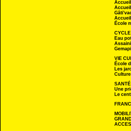
Accueil
Accueil
Gâti’va
Accueil
École m
CYCLE
Eau po
Assaini
Gemap
VIE C
École 
Les jar
Culture
SANTÉ
Une pri
Le cent
FRANC
MOBILI
GRAND
ACCESS