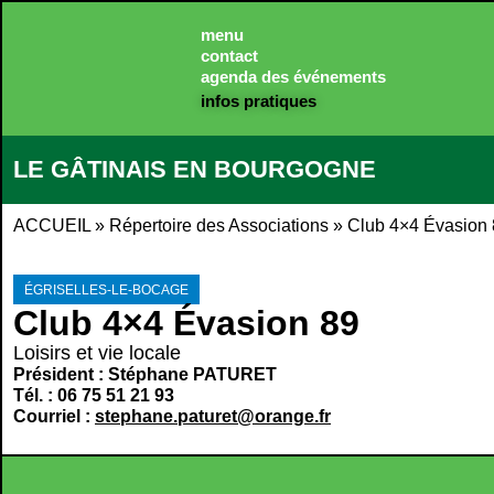
menu
contact
agenda des événements
infos pratiques
LE GÂTINAIS EN BOURGOGNE
ACCUEIL
»
Répertoire des Associations
»
Club 4×4 Évasion
ÉGRISELLES-LE-BOCAGE
Club 4×4 Évasion 89
Loisirs et vie locale
Président : Stéphane PATURET
Tél. : 06 75 51 21 93
Courriel :
stephane.paturet@orange.fr