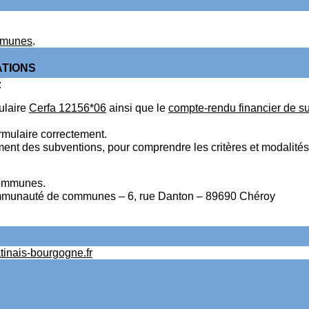
ommunes
.
ATIONS
:
ulaire
Cerfa 12156*06
ainsi que le
compte-rendu financier de s
ormulaire correctement.
ement des subventions, pour comprendre les critères et modalités 
communes.
 Communauté de communes – 6, rue Danton – 89690 Chéroy
inais-bourgogne.fr