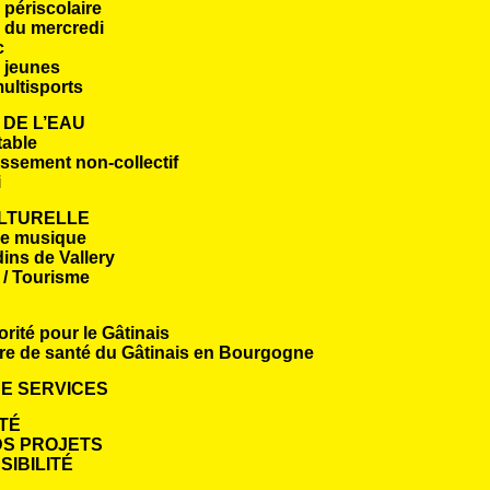
 périscolaire
 du mercredi
c
 jeunes
ultisports
 DE L’EAU
table
ssement non-collectif
i
ULTURELLE
de musique
dins de Vallery
 / Tourisme
orité pour le Gâtinais
re de santé du Gâtinais en Bourgogne
E SERVICES
TÉ
S PROJETS
IBILITÉ