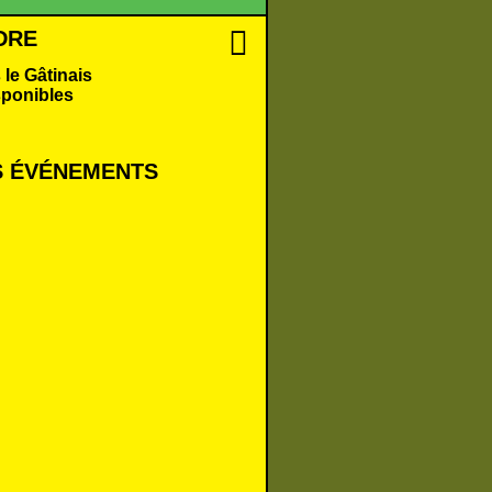
DRE
 le Gâtinais
sponibles
 É
VÉNEMENTS