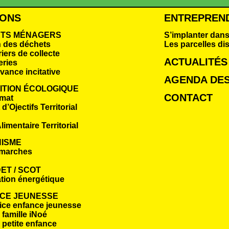
IONS
ENTREPREN
TS MÉNAGERS
S’implanter dans
n des déchets
Les parcelles di
iers de collecte
ACTUALITÉS
eries
vance incitative
AGENDA DES
ITION ÉCOLOGIQUE
CONTACT
imat
d’Ojectifs Territorial
limentaire Territorial
ISME
marches
ET / SCOT
tion énergétique
CE JEUNESSE
ice enfance jeunesse
famille iNoé
 petite enfance