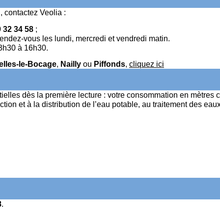
 contactez Veolia :
 32 34 58
;
 rendez-vous les lundi, mercredi et vendredi matin.
13h30 à 16h30.
elles-le-Bocage
,
Nailly
ou
Piffonds
,
cliquez ici
tielles dès la première lecture : votre consommation en mètres cu
ction et à la distribution de l’eau potable, au traitement des 
8
.