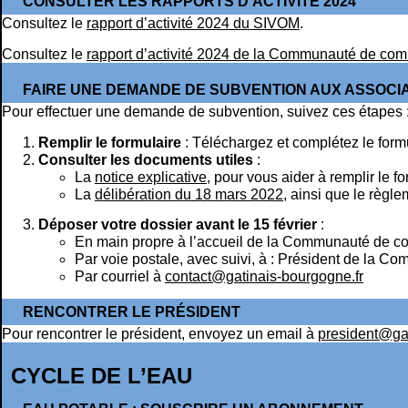
CONSULTER LES RAPPORTS D'ACTIVITÉ 2024
Consultez le
rapport d’activité 2024 du SIVOM
.
Consultez le
rapport d’activité 2024 de la Communauté de c
FAIRE UNE DEMANDE DE SUBVENTION AUX ASSOCI
Pour effectuer une demande de subvention, suivez ces étapes 
Remplir le formulaire
: Téléchargez et complétez le form
Consulter les documents utiles
:
La
notice explicative
, pour vous aider à remplir le f
La
délibération du 18 mars 2022
, ainsi que le règl
Déposer votre dossier avant le 15 février
:
En main propre à l’accueil de la Communauté de 
Par voie postale, avec suivi, à : Président de la
Par courriel à
contact@gatinais-bourgogne.fr
RENCONTRER LE PRÉSIDENT
Pour rencontrer le président, envoyez un email à
president@gat
CYCLE DE L’EAU