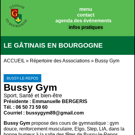
Panneau de gestion des cookies
menu
contact
agenda des événements
infos pratiques
LE GÂTINAIS EN BOURGOGNE
ACCUEIL
»
Répertoire des Associations
»
Bussy Gym
BUSSY-LE-REPOS
Bussy Gym
Sport
Santé et bien-être
,
Présidente : Emmanuelle BERGERIS
Tél. : 06 50 73 59 60
Courriel : bussygym89@gmail.com
Bussy Gym
propose des cours de gymnastique : gym
douce, renforcement musculaire, Elgo, Step, LIA, dans la
bonne humeur à la salle des fêtes de Bussy-le-Repos.