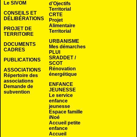
Le SIVOM
d’Ojectifs
Territorial
CONSEILS ET
CRTE
DÉLIBÉRATIONS
Projet
Alimentaire
PROJET DE
Territorial
TERRITOIRE
URBANISME
DOCUMENTS
Mes démarches
CADRES
PLUI
SRADDET /
PUBLICATIONS
SCOT
Rénovation
ASSOCIATIONS
énergétique
Répertoire des
associations
ENFANCE
Demande de
JEUNESSE
subvention
Le service
enfance
jeunesse
Espace famille
iNoé
Accueil petite
enfance
Accueil