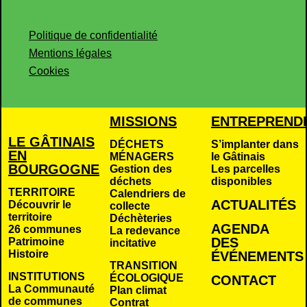
Politique de confidentialité
Mentions légales
Cookies
MISSIONS
ENTREPREND
LE GÂTINAIS
DÉCHETS
S’implanter dans
EN
MÉNAGERS
le Gâtinais
BOURGOGNE
Gestion des
Les parcelles
déchets
disponibles
TERRITOIRE
Calendriers de
ACTUALITÉS
Découvrir le
collecte
territoire
Déchèteries
AGENDA
26 communes
La redevance
DES
Patrimoine
incitative
Histoire
É
VÉNEMENTS
TRANSITION
INSTITUTIONS
ÉCOLOGIQUE
CONTACT
La Communauté
Plan climat
de communes
Contrat