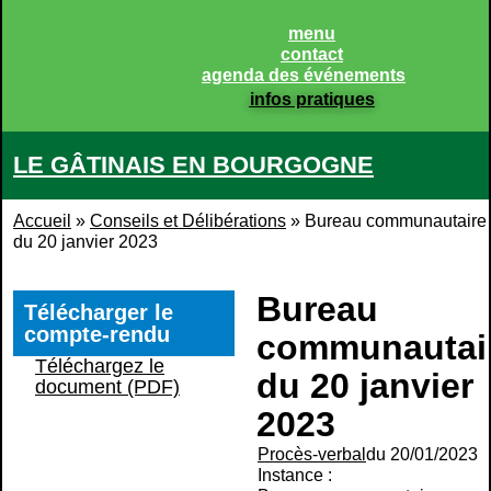
menu
contact
agenda des événements
infos pratiques
LE GÂTINAIS EN BOURGOGNE
Accueil
»
Conseils et Délibérations
»
Bureau communautaire
du 20 janvier 2023
Bureau
Télécharger le
compte-rendu
communautai
Téléchargez le
du 20 janvier
document (PDF)
2023
Procès-verbal
du 20/01/2023
Instance :