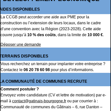
AIDES DISPONIBLES
La CCGB peut accorder une aide aux PME pour la
construction ou l’extension de leurs locaux, dans le cadre
d’une convention avec la Région (2023-2028). Cette aide
couvre jusqu’à
10 % des coûts
, dans la limite de
10 000 €
.
Déposer une demande
TERRAINS DISPONIBLES
Vous recherchez un terrain pour implanter votre entreprise ?
Contactez le
06 20 78 60 98
pour plus d’informations.
LA COMMUNAUTÉ DE COMMUNES RECRUTE
Comment postuler ?
Envoyez votre candidature (CV et lettre de motivation) par e-
mail à
contact@gatinais-bourgogne.fr
ou par courrier à :
Communauté de communes du Gâtinais – 6, rue Danton –