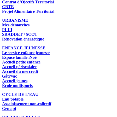
Contrat d’Ojectifs Territorial
CRTE
Projet Alimentaire Territorial
URBANISME
Mes démarches
PLUI
SRADDET / SCOT
Rénovation énergétique
ENFANCE JEUNESSE
Le service enfance jeunesse
Espace famille iNoé
Accueil petite enfance
Accueil périscolaire
Accueil du mercredi
Gâti’vac
Accueil jeunes
École multisports
CYCLE DE L’EAU
Eau potable
Assainissement non-collectif
Gemapi