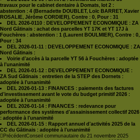
travaux pour le cabinet dentaire à Domats, lot 2 :
abstention : 4 (Bernadette DOUBLET, Loïc BARRET, Xavier
ROSALIE, Jérôme CORDIER), Contre : 0, Pour : 31
DEL 2026-0110
:
DEVELOPPEMENT ECONOMIQUE : ZA
Nord Gâtinais : achat des parcelles YT 17K et YT 17J à
Fouchères : abstention : 1 (Laurent BOULMIER), Contre : 0,
Pour : 34
DEL 2026-01-11
:
DEVELOPPEMENT ECONOMIQUE : ZA
Nord Gâtinais :
Voirie d’accès à la parcelle YT 56 à Fouchères : adoptée
à l’unanimité
DEL 2026-01-12
:
DEVELOPPEMENT ECONOMIQUE :
ZA Sud Gâtinais : entretien de la STEP des Dornets :
adoptée à l’unanimité
DEL 2026-01-13
:
FINANCES : paiements des factures
d’investissement avant le vote du budget primitif 2026 :
adoptée à l’unanimité
DEL 2026-01-14
:
FINANCES : redevance pour
performance des systèmes d’assainissement collectif 2026
: adoptée à l’unanimité
DEL 2026-01-15
:
Rapport annuel d’activités 2025 de la
CC du Gâtinais : adoptée à l’unanimité
Précédent
Conseil communautaire du 21 novembre 2025