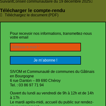
Suivant
Conseil communautaire du 19 décembre 2025
Télécharger le compte-rendu
Téléchargez le document (PDF)
Pour recevoir nos informations, transmettez-nous
votre email
SIVOM et Communauté de communes du Gâtinais
en Bourgogne
6 rue Danton – 89 690 Chéroy
Tel. : 03 86 97 71 94
Ouvert du lundi au vendredi de 9h à 12h et de 14h
à 17h
Le mardi après-midi, accueil du public sur rendez-