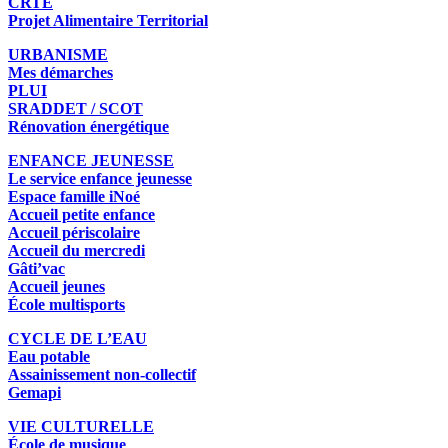
CRTE
Projet Alimentaire Territorial
URBANISME
Mes démarches
PLUI
SRADDET / SCOT
Rénovation énergétique
ENFANCE JEUNESSE
Le service enfance jeunesse
Espace famille iNoé
Accueil petite enfance
Accueil périscolaire
Accueil du mercredi
Gâti’vac
Accueil jeunes
École multisports
CYCLE DE L’EAU
Eau potable
Assainissement non-collectif
Gemapi
VIE CULTURELLE
École de musique