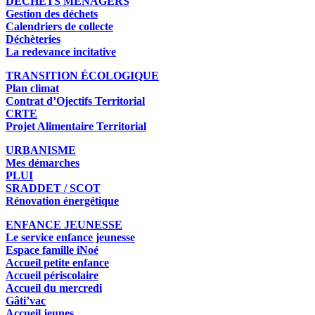
DÉCHETS MÉNAGERS
Gestion des déchets
Calendriers de collecte
Déchèteries
La redevance incitative
TRANSITION ÉCOLOGIQUE
Plan climat
Contrat d’Ojectifs Territorial
CRTE
Projet Alimentaire Territorial
URBANISME
Mes démarches
PLUI
SRADDET / SCOT
Rénovation énergétique
ENFANCE JEUNESSE
Le service enfance jeunesse
Espace famille iNoé
Accueil petite enfance
Accueil périscolaire
Accueil du mercredi
Gâti’vac
Accueil jeunes