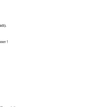
idi).
nner !