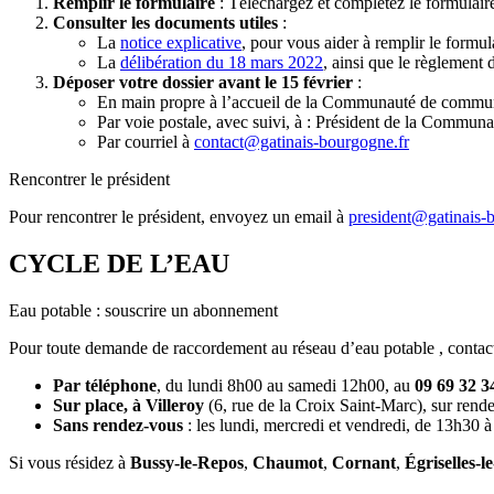
Remplir le formulaire
: Téléchargez et complétez le formulai
Consulter les documents utiles
:
La
notice explicative
, pour vous aider à remplir le formul
La
délibération du 18 mars 2022
, ainsi que le règlement 
Déposer votre dossier avant le 15 février
:
En main propre à l’accueil de la Communauté de commu
Par voie postale, avec suivi, à : Président de la Comm
Par courriel à
contact@gatinais-bourgogne.fr
Rencontrer le président
Pour rencontrer le président, envoyez un email à
president@gatinais-
CYCLE DE L’EAU
Eau potable : souscrire un abonnement
Pour toute demande de raccordement au réseau d’eau potable , contac
Par téléphone
, du lundi 8h00 au samedi 12h00, au
09 69 32 3
Sur place, à Villeroy
(6, rue de la Croix Saint-Marc), sur rende
Sans rendez-vous
: les lundi, mercredi et vendredi, de 13h30 
Si vous résidez à
Bussy-le-Repos
,
Chaumot
,
Cornant
,
Égriselles-l