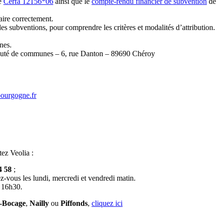
re
Cerfa 12156*06
ainsi que le
compte-rendu financier de subvention
de 
aire correctement.
des subventions, pour comprendre les critères et modalités d’attribution.
nes.
unauté de communes – 6, rue Danton – 89690 Chéroy
bourgogne.fr
tez Veolia :
4 58
;
z-vous les lundi, mercredi et vendredi matin.
à 16h30.
e-Bocage
,
Nailly
ou
Piffonds
,
cliquez ici