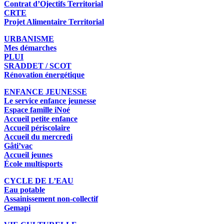
Contrat d’Ojectifs Territorial
CRTE
Projet Alimentaire Territorial
URBANISME
Mes démarches
PLUI
SRADDET / SCOT
Rénovation énergétique
ENFANCE JEUNESSE
Le service enfance jeunesse
Espace famille iNoé
Accueil petite enfance
Accueil périscolaire
Accueil du mercredi
Gâti’vac
Accueil jeunes
École multisports
CYCLE DE L’EAU
Eau potable
Assainissement non-collectif
Gemapi