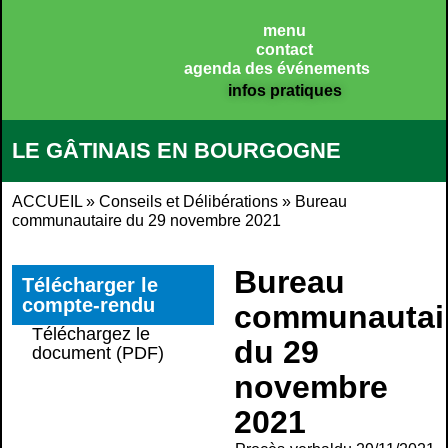
Panneau de gestion des cookies
menu
contact
agenda des événements
infos pratiques
LE GÂTINAIS EN BOURGOGNE
ACCUEIL
»
Conseils et Délibérations
»
Bureau
communautaire du 29 novembre 2021
Bureau
Télécharger le
compte-rendu
communautai
Téléchargez le
du 29
document (PDF)
novembre
2021