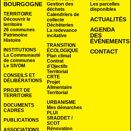
BOURGOGNE
Gestion des
Les parcelles
déchets
disponibles
TERRITOIRE
Calendriers de
ACTUALITÉS
Découvrir le
collecte
territoire
Déchèteries
AGENDA
26 communes
La redevance
DES
Patrimoine
incitative
Histoire
É
VÉNEMENTS
TRANSITION
INSTITUTIONS
ÉCOLOGIQUE
CONTACT
La Communauté
Plan climat
de communes
Contrat
Le SIVOM
d’Ojectifs
Territorial
CONSEILS ET
CRTE
DÉLIBÉRATIONS
Projet
Alimentaire
PROJET DE
Territorial
TERRITOIRE
URBANISME
DOCUMENTS
Mes démarches
CADRES
PLUI
SRADDET /
PUBLICATIONS
SCOT
Rénovation
ASSOCIATIONS