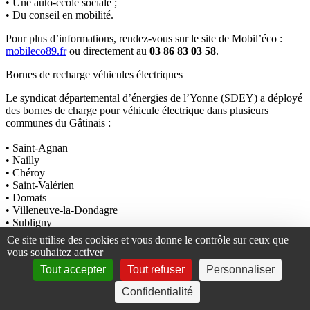
• Une auto-école sociale ;
• Du conseil en mobilité.
Pour plus d’informations, rendez-vous sur le site de Mobil’éco :
mobileco89.fr
ou directement au
03 86 83 03 58
.
Bornes de recharge véhicules électriques
Le syndicat départemental d’énergies de l’Yonne (SDEY) a déployé
des bornes de charge pour véhicule électrique dans plusieurs
communes du Gâtinais :
• Saint-Agnan
• Nailly
• Chéroy
• Saint-Valérien
• Domats
• Villeneuve-la-Dondagre
• Subligny
Ce site utilise des cookies et vous donne le contrôle sur ceux que
Vous pouvez consulter la carte des bornes de recharge disponibles
vous souhaitez activer
en suivant ce lien
.
Tout accepter
Tout refuser
Personnaliser
URBANISME
Confidentialité