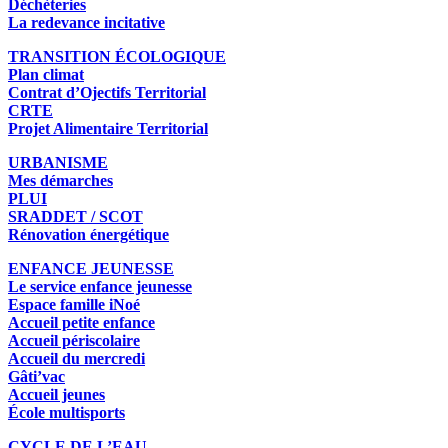
Déchèteries
La redevance incitative
TRANSITION ÉCOLOGIQUE
Plan climat
Contrat d’Ojectifs Territorial
CRTE
Projet Alimentaire Territorial
URBANISME
Mes démarches
PLUI
SRADDET / SCOT
Rénovation énergétique
ENFANCE JEUNESSE
Le service enfance jeunesse
Espace famille iNoé
Accueil petite enfance
Accueil périscolaire
Accueil du mercredi
Gâti’vac
Accueil jeunes
École multisports
CYCLE DE L’EAU