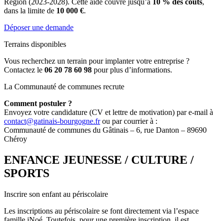
Région (2023-2028). Cette aide couvre jusqu’à
10 % des coûts
,
dans la limite de
10 000 €
.
Déposer une demande
Terrains disponibles
Vous recherchez un terrain pour implanter votre entreprise ?
Contactez le
06 20 78 60 98
pour plus d’informations.
La Communauté de communes recrute
Comment postuler ?
Envoyez votre candidature (CV et lettre de motivation) par e-mail à
contact@gatinais-bourgogne.fr
ou par courrier à :
Communauté de communes du Gâtinais – 6, rue Danton – 89690
Chéroy
ENFANCE JEUNESSE / CULTURE /
SPORTS
Inscrire son enfant au périscolaire
Les inscriptions au périscolaire se font directement via l’espace
famille iNoé. Toutefois, pour une première inscription, il est