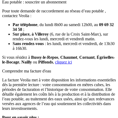
Eau potable : souscrire un abonnement
Pour toute demande de raccordement au réseau d’eau potable ,
contactez Veolia :
Par téléphone
, du lundi 8h00 au samedi 12h00, au
09 69 32
34 58
;
Sur place, à Villeroy
(6, rue de la Croix Saint-Marc), sur
rendez-vous les lundi, mercredi et vendredi matin.
Sans rendez-vous
: les lundi, mercredi et vendredi, de 13h30
à 16h30.
Si vous résidez à
Bussy-le-Repos
,
Chaumot
,
Cornant
,
Égriselles-
le-Bocage
,
Nailly
ou
Piffonds
,
cliquez ici
Comprendre ma facture d'eau
La facture Veolia met à votre disposition les informations essentielles
dès la première lecture : votre consommation en mètres cubes, les
périodes de facturation et l’historique de votre consommation. Elle
détaille également les coûts liés à la production et à la distribution de
l’eau potable, au traitement des eaux usées, ainsi qu’aux redevances
versées aux agences de l’eau qui soutiennent les collectivités dans
leurs investissements.
Pour en savoir plus :