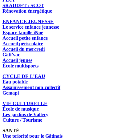
SRADDET / SCOT
Rénovation énergétique
ENFANCE JEUNESSE
Le service enfance jeunesse
Espace famille iNoé
Accueil petite enfance
Accueil périscolaire
Accueil du mercredi
Gâti’vac
Accueil jeunes
École multisports
CYCLE DE L’EAU
Eau potable
Assainissement non-collectif
Gemapi
VIE CULTURELLE
École de musique
Les jardins de Vallery
Culture / Tourisme
SANTÉ
Une priorité pour le Gâtinais