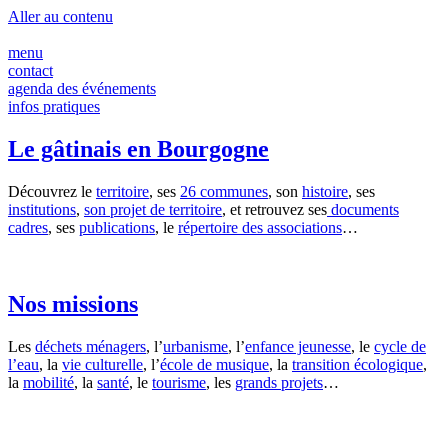
Panneau de gestion des cookies
Aller au contenu
menu
contact
agenda des événements
infos pratiques
Le gâtinais en Bourgogne
Découvrez le
territoire
, ses
26 communes
, son
histoire
, ses
institutions
,
son
projet de territoire
, et retrouvez ses
documents
cadres
, ses
publications
, le
répertoire des associations
…
Nos missions
Les
déchets ménagers
,
l’
urbanisme
, l’
enfance jeunesse
, le
cycle de
l’eau
, la
vie culturelle
, l’
école de musique
, la
transition écologique
,
la
mobilité
, la
santé
, le
tourisme
, les
grands projets
…