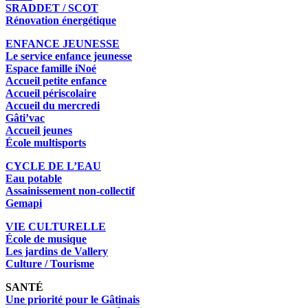
SRADDET / SCOT
Rénovation énergétique
ENFANCE JEUNESSE
Le service enfance jeunesse
Espace famille iNoé
Accueil petite enfance
Accueil périscolaire
Accueil du mercredi
Gâti’vac
Accueil jeunes
École multisports
CYCLE DE L’EAU
Eau potable
Assainissement non-collectif
Gemapi
VIE CULTURELLE
École de musique
Les jardins de Vallery
Culture / Tourisme
SANTÉ
Une priorité pour le Gâtinais