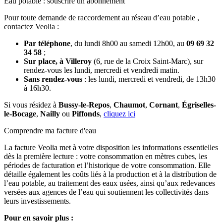
Eau potable : souscrire un abonnement
Pour toute demande de raccordement au réseau d’eau potable ,
contactez Veolia :
Par téléphone
, du lundi 8h00 au samedi 12h00, au
09 69 32
34 58
;
Sur place, à Villeroy
(6, rue de la Croix Saint-Marc), sur
rendez-vous les lundi, mercredi et vendredi matin.
Sans rendez-vous
: les lundi, mercredi et vendredi, de 13h30
à 16h30.
Si vous résidez à
Bussy-le-Repos
,
Chaumot
,
Cornant
,
Égriselles-
le-Bocage
,
Nailly
ou
Piffonds
,
cliquez ici
Comprendre ma facture d'eau
La facture Veolia met à votre disposition les informations essentielles
dès la première lecture : votre consommation en mètres cubes, les
périodes de facturation et l’historique de votre consommation. Elle
détaille également les coûts liés à la production et à la distribution de
l’eau potable, au traitement des eaux usées, ainsi qu’aux redevances
versées aux agences de l’eau qui soutiennent les collectivités dans
leurs investissements.
Pour en savoir plus :