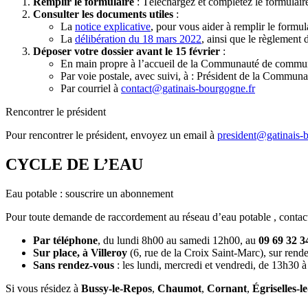
Remplir le formulaire
: Téléchargez et complétez le formulai
Consulter les documents utiles
:
La
notice explicative
, pour vous aider à remplir le formul
La
délibération du 18 mars 2022
, ainsi que le règlement 
Déposer votre dossier avant le 15 février
:
En main propre à l’accueil de la Communauté de commu
Par voie postale, avec suivi, à : Président de la Comm
Par courriel à
contact@gatinais-bourgogne.fr
Rencontrer le président
Pour rencontrer le président, envoyez un email à
president@gatinais-
CYCLE DE L’EAU
Eau potable : souscrire un abonnement
Pour toute demande de raccordement au réseau d’eau potable , contac
Par téléphone
, du lundi 8h00 au samedi 12h00, au
09 69 32 3
Sur place, à Villeroy
(6, rue de la Croix Saint-Marc), sur rende
Sans rendez-vous
: les lundi, mercredi et vendredi, de 13h30 
Si vous résidez à
Bussy-le-Repos
,
Chaumot
,
Cornant
,
Égriselles-l