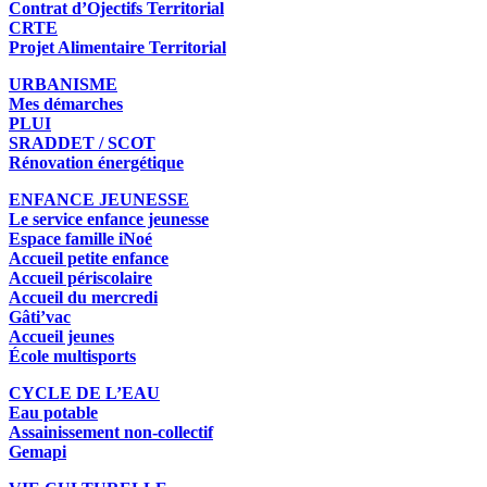
Contrat d’Ojectifs Territorial
CRTE
Projet Alimentaire Territorial
URBANISME
Mes démarches
PLUI
SRADDET / SCOT
Rénovation énergétique
ENFANCE JEUNESSE
Le service enfance jeunesse
Espace famille iNoé
Accueil petite enfance
Accueil périscolaire
Accueil du mercredi
Gâti’vac
Accueil jeunes
École multisports
CYCLE DE L’EAU
Eau potable
Assainissement non-collectif
Gemapi