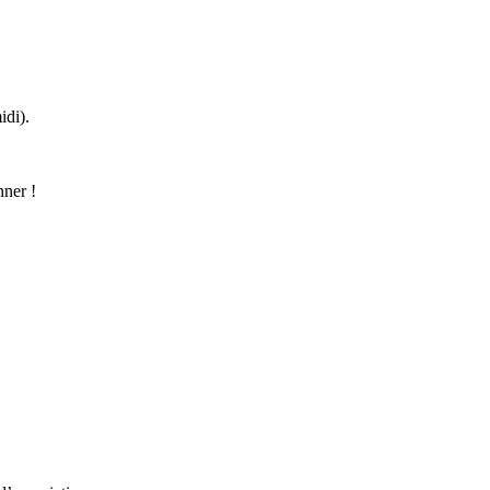
idi).
nner !