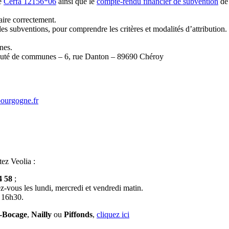
re
Cerfa 12156*06
ainsi que le
compte-rendu financier de subvention
de 
aire correctement.
des subventions, pour comprendre les critères et modalités d’attribution.
nes.
unauté de communes – 6, rue Danton – 89690 Chéroy
bourgogne.fr
tez Veolia :
4 58
;
z-vous les lundi, mercredi et vendredi matin.
à 16h30.
e-Bocage
,
Nailly
ou
Piffonds
,
cliquez ici