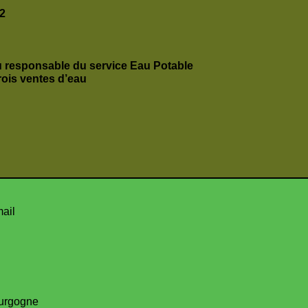
2
du responsable du service Eau Potable
rois ventes d’eau
mail
urgogne