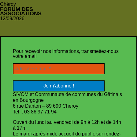
Chéroy
FORUM DES
ASSOCIATIONS
12/09/2026
Pour recevoir nos informations, transmettez-nous
votre email
SIVOM et Communauté de communes du Gâtinais
en Bourgogne
6 rue Danton – 89 690 Chéroy
Tel. : 03 86 97 71 94
Ouvert du lundi au vendredi de 9h à 12h et de 14h
à 17h
Le mardi après-midi, accueil du public sur rendez-