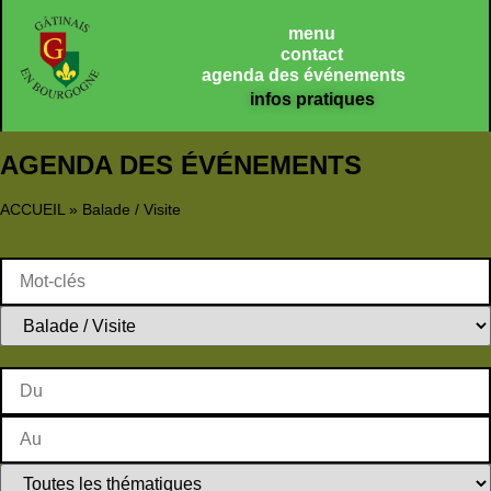
Panneau de gestion des cookies
menu
contact
agenda des événements
infos pratiques
AGENDA DES ÉVÉNEMENTS
ACCUEIL
»
Balade / Visite