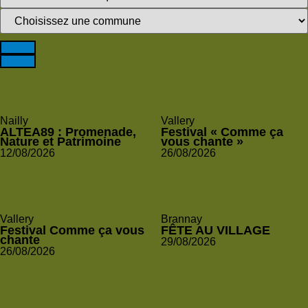
Nailly
Vallery
ALTEA89 : Promenade,
Festival « Comme ça
Nature et Patrimoine
vous chante »
12/08/2026
26/08/2026
Vallery
Brannay
Festival Comme ça vous
FÊTE AU VILLAGE
chante
29/08/2026
26/08/2026