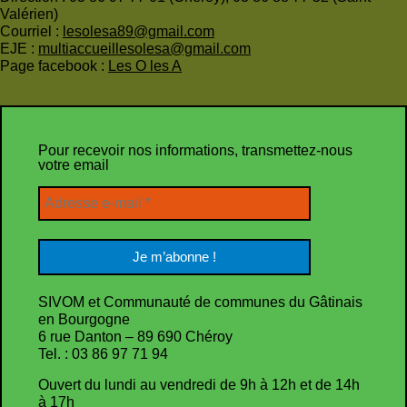
Valérien)
Courriel :
lesolesa89@gmail.com
EJE :
multiaccueillesolesa@gmail.com
Page facebook :
Les O les A
Pour recevoir nos informations, transmettez-nous
votre email
SIVOM et Communauté de communes du Gâtinais
en Bourgogne
6 rue Danton – 89 690 Chéroy
Tel. : 03 86 97 71 94
Ouvert du lundi au vendredi de 9h à 12h et de 14h
à 17h