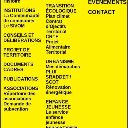
Histoire
É
VÉNEMENTS
TRANSITION
INSTITUTIONS
ÉCOLOGIQUE
CONTACT
La Communauté
Plan climat
de communes
Contrat
Le SIVOM
d’Ojectifs
Territorial
CONSEILS ET
CRTE
DÉLIBÉRATIONS
Projet
Alimentaire
PROJET DE
Territorial
TERRITOIRE
URBANISME
DOCUMENTS
Mes démarches
CADRES
PLUI
SRADDET /
PUBLICATIONS
SCOT
Rénovation
ASSOCIATIONS
énergétique
Répertoire des
associations
ENFANCE
Demande de
JEUNESSE
subvention
Le service
enfance
jeunesse
Espace famille