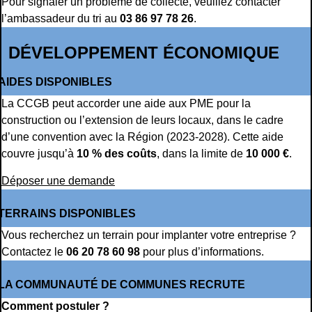
Pour signaler un problème de collecte, veuillez contacter
l’ambassadeur du tri au
03 86 97 78 26
.
DÉVELOPPEMENT ÉCONOMIQUE
AIDES DISPONIBLES
La CCGB peut accorder une aide aux PME pour la
construction ou l’extension de leurs locaux, dans le cadre
d’une convention avec la Région (2023-2028). Cette aide
couvre jusqu’à
10 % des coûts
, dans la limite de
10 000 €
.
Déposer une demande
TERRAINS DISPONIBLES
Vous recherchez un terrain pour implanter votre entreprise ?
Contactez le
06 20 78 60 98
pour plus d’informations.
LA COMMUNAUTÉ DE COMMUNES RECRUTE
Comment postuler ?