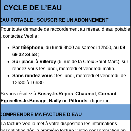
CYCLE DE L’EAU
EAU POTABLE : SOUSCRIRE UN ABONNEMENT
Pour toute demande de raccordement au réseau d’eau potable
, contactez Veolia :
Par téléphone
, du lundi 8h00 au samedi 12h00, au
09
69 32 34 58
;
Sur place, à Villeroy
(6, rue de la Croix Saint-Marc), sur
rendez-vous les lundi, mercredi et vendredi matin.
Sans rendez-vous
: les lundi, mercredi et vendredi, de
13h30 à 16h30.
Si vous résidez à
Bussy-le-Repos
,
Chaumot
,
Cornant
,
Égriselles-le-Bocage
,
Nailly
ou
Piffonds
,
cliquez ici
COMPRENDRE MA FACTURE D'EAU
La facture Veolia met à votre disposition les informations
essentielles dès la première lecture : votre consommation en