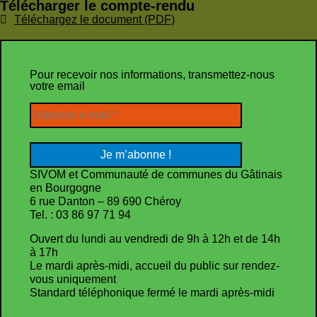
Télécharger le compte-rendu
Téléchargez le document (PDF)
Pour recevoir nos informations, transmettez-nous
votre email
SIVOM et Communauté de communes du Gâtinais
en Bourgogne
6 rue Danton – 89 690 Chéroy
Tel. : 03 86 97 71 94
Ouvert du lundi au vendredi de 9h à 12h et de 14h
à 17h
Le mardi après-midi, accueil du public sur rendez-
vous uniquement
Standard téléphonique fermé le mardi après-midi