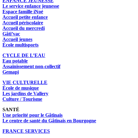
ENFANCE JEUNESSE
Le service enfance jeunesse
Espace famille iNoé
Accueil petite enfance
Accueil périscolaire
Accueil du mercredi
Gâti’vac
Accueil jeunes
École multisports
CYCLE DE L’EAU
Eau potable
Assainissement non-collectif
Gemapi
VIE CULTURELLE
École de musique
Les jardins de Vallery
Culture / Tourisme
SANTÉ
Une priorité pour le Gâtinais
Le centre de santé du Gâtinais en Bourgogne
FRANCE SERVICES