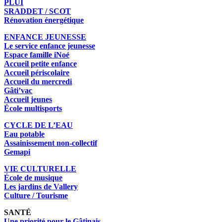
PLUI
SRADDET / SCOT
Rénovation énergétique
ENFANCE JEUNESSE
Le service enfance jeunesse
Espace famille iNoé
Accueil petite enfance
Accueil périscolaire
Accueil du mercredi
Gâti’vac
Accueil jeunes
École multisports
CYCLE DE L’EAU
Eau potable
Assainissement non-collectif
Gemapi
VIE CULTURELLE
École de musique
Les jardins de Vallery
Culture / Tourisme
SANTÉ
Une priorité pour le Gâtinais