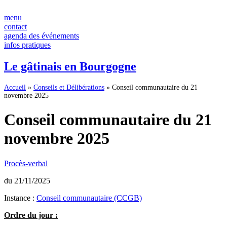
Panneau de gestion des cookies
Aller
au
menu
contenu
contact
agenda des événements
infos pratiques
Le gâtinais en Bourgogne
Accueil
»
Conseils et Délibérations
»
Conseil communautaire du 21
novembre 2025
Conseil communautaire du 21
novembre 2025
Procès-verbal
du 21/11/2025
Instance :
Conseil communautaire (CCGB)
Ordre du jour :