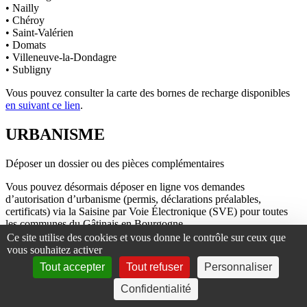
• Nailly
• Chéroy
• Saint-Valérien
• Domats
• Villeneuve-la-Dondagre
• Subligny
Vous pouvez consulter la carte des bornes de recharge disponibles
en suivant ce lien
.
URBANISME
Déposer un dossier ou des pièces complémentaires
Vous pouvez désormais déposer en ligne vos demandes
d’autorisation d’urbanisme (permis, déclarations préalables,
certificats) via la Saisine par Voie Électronique (SVE) pour toutes
les communes du Gâtinais en Bourgogne.
Ce site utilise des cookies et vous donne le contrôle sur ceux que
Accéder au portail d’urbanisme
vous souhaitez activer
Tout accepter
Tout refuser
Personnaliser
Le dépôt papier reste possible en mairie.
Confidentialité
Rencontrer une instructrice