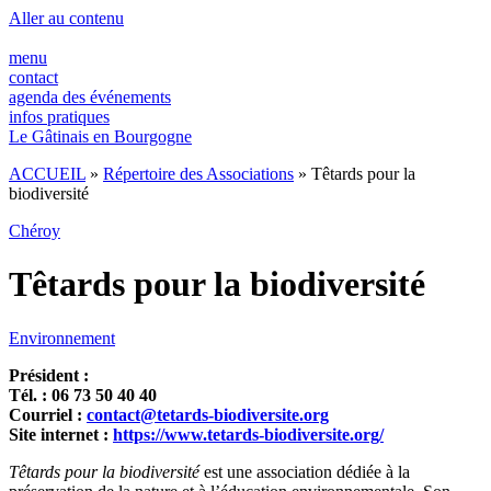
Aller au contenu
menu
contact
agenda des événements
infos pratiques
Le Gâtinais en Bourgogne
ACCUEIL
»
Répertoire des Associations
»
Têtards pour la
biodiversité
Chéroy
Têtards pour la biodiversité
Environnement
Président :
Tél. : 06 73 50 40 40
Courriel :
contact@tetards-biodiversite.org
Site internet :
https://www.tetards-biodiversite.org/
Têtards pour la biodiversité
est une association dédiée à la