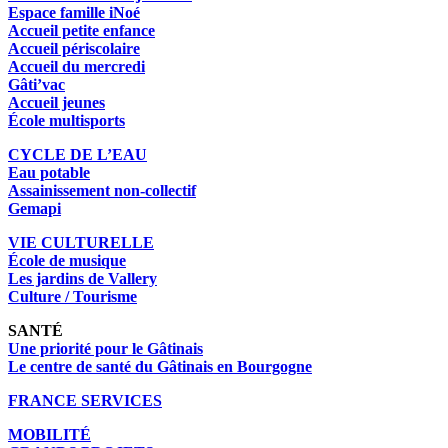
Espace famille iNoé
Accueil petite enfance
Accueil périscolaire
Accueil du mercredi
Gâti’vac
Accueil jeunes
École multisports
CYCLE DE L’EAU
Eau potable
Assainissement non-collectif
Gemapi
VIE CULTURELLE
École de musique
Les jardins de Vallery
Culture / Tourisme
SANTÉ
Une priorité pour le Gâtinais
Le centre de santé du Gâtinais en Bourgogne
FRANCE SERVICES
MOBILITÉ