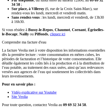
Par téléphone
, du lundi 8h00 au samedi 12h00, au
09 69 32
34 58
;
Sur place, à Villeroy
(6, rue de la Croix Saint-Marc), sur
rendez-vous les lundi, mercredi et vendredi matin.
Sans rendez-vous
: les lundi, mercredi et vendredi, de 13h30
à 16h30.
Si vous résidez à
Bussy-le-Repos
,
Chaumot
,
Cornant
,
Égriselles-
le-Bocage
,
Nailly
ou
Piffonds
,
cliquez ici
Comprendre ma facture d'eau
La facture Veolia met à votre disposition les informations essentielles
dès la première lecture : votre consommation en mètres cubes, les
périodes de facturation et l’historique de votre consommation. Elle
détaille également les coûts liés à la production et à la distribution de
l’eau potable, au traitement des eaux usées, ainsi qu’aux redevances
versées aux agences de l’eau qui soutiennent les collectivités dans
leurs investissements.
Pour en savoir plus :
Vidéo explicative sur Youtube
Site Veolia
Pour toute question, contactez Veolia au
09 69 32 34 58
.