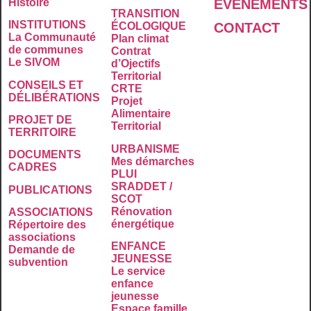
É
VÉNEMENTS
Histoire
TRANSITION
INSTITUTIONS
CONTACT
ÉCOLOGIQUE
La Communauté
Plan climat
de communes
Contrat
Le SIVOM
d’Ojectifs
Territorial
CONSEILS ET
CRTE
DÉLIBÉRATIONS
Projet
Alimentaire
PROJET DE
Territorial
TERRITOIRE
URBANISME
DOCUMENTS
Mes démarches
CADRES
PLUI
SRADDET /
PUBLICATIONS
SCOT
Rénovation
ASSOCIATIONS
énergétique
Répertoire des
associations
ENFANCE
Demande de
JEUNESSE
subvention
Le service
enfance
jeunesse
Espace famille