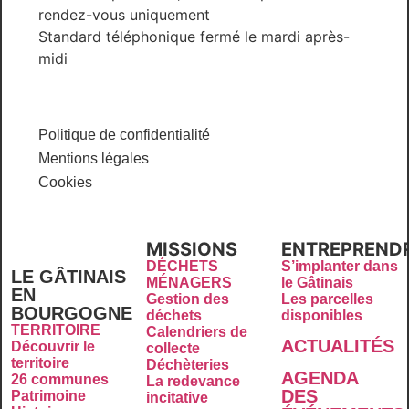
rendez-vous uniquement
Standard téléphonique fermé le mardi après-
midi
Politique de confidentialité
Mentions légales
Cookies
MISSIONS
ENTREPREND
DÉCHETS
S’implanter dans
LE GÂTINAIS
MÉNAGERS
le Gâtinais
EN
Gestion des
Les parcelles
BOURGOGNE
déchets
disponibles
TERRITOIRE
Calendriers de
ACTUALITÉS
Découvrir le
collecte
territoire
Déchèteries
AGENDA
26 communes
La redevance
DES
Patrimoine
incitative