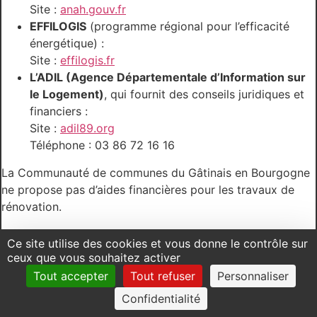
Site :
anah.gouv.fr
EFFILOGIS
(programme régional pour l’efficacité
énergétique) :
Site :
effilogis.fr
L’ADIL (Agence Départementale d’Information sur
le Logement)
, qui fournit des conseils juridiques et
financiers :
Site :
adil89.org
Téléphone : 03 86 72 16 16
La Communauté de communes du Gâtinais en Bourgogne
ne propose pas d’aides financières pour les travaux de
rénovation.
FORMULAIRES EN LIGNE
Ce site utilise des cookies et vous donne le contrôle sur
ceux que vous souhaitez activer
Tout accepter
Tout refuser
Personnaliser
DÉCLARER UN MEUBLÉ DE TOURISME
Confidentialité
Vous pouvez effectuer votre déclaration directement en