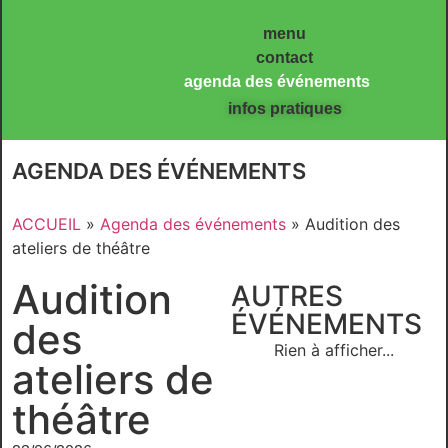
Panneau de gestion des cookies
menu
contact
agenda des événements
infos pratiques
AGENDA DES ÉVÉNEMENTS
ACCUEIL
»
Agenda des événements
»
Audition des
ateliers de théâtre
Audition
AUTRES
ÉVÉNEMENTS
des
Rien à afficher...
ateliers de
théâtre