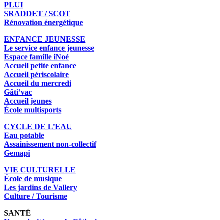
PLUI
SRADDET / SCOT
Rénovation énergétique
ENFANCE JEUNESSE
Le service enfance jeunesse
Espace famille iNoé
Accueil petite enfance
Accueil périscolaire
Accueil du mercredi
Gâti’vac
Accueil jeunes
École multisports
CYCLE DE L’EAU
Eau potable
Assainissement non-collectif
Gemapi
VIE CULTURELLE
École de musique
Les jardins de Vallery
Culture / Tourisme
SANTÉ