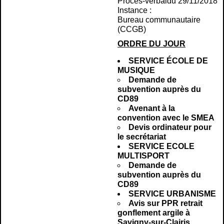
Procès-verbal
du 29/11/2018
Instance :
Bureau communautaire
(CCGB)
ORDRE DU JOUR
SERVICE ÉCOLE DE
MUSIQUE
Demande de
subvention auprès du
CD89
Avenant à la
convention avec le SMEA
Devis ordinateur pour
le secrétariat
SERVICE ECOLE
MULTISPORT
Demande de
subvention auprès du
CD89
SERVICE URBANISME
Avis sur PPR retrait
gonflement argile à
Savigny-sur-Clairis