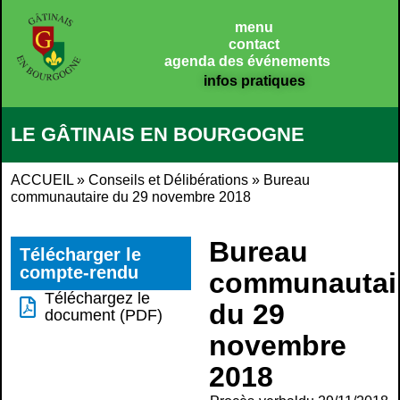
Panneau de gestion des cookies
menu
contact
agenda des événements
infos pratiques
LE GÂTINAIS EN BOURGOGNE
ACCUEIL
»
Conseils et Délibérations
»
Bureau
communautaire du 29 novembre 2018
Bureau
Télécharger le
compte-rendu
communautai
Téléchargez le
du 29
document (PDF)
novembre
2018