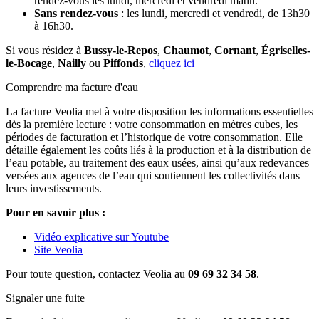
rendez-vous les lundi, mercredi et vendredi matin.
Sans rendez-vous
: les lundi, mercredi et vendredi, de 13h30
à 16h30.
Si vous résidez à
Bussy-le-Repos
,
Chaumot
,
Cornant
,
Égriselles-
le-Bocage
,
Nailly
ou
Piffonds
,
cliquez ici
Comprendre ma facture d'eau
La facture Veolia met à votre disposition les informations essentielles
dès la première lecture : votre consommation en mètres cubes, les
périodes de facturation et l’historique de votre consommation. Elle
détaille également les coûts liés à la production et à la distribution de
l’eau potable, au traitement des eaux usées, ainsi qu’aux redevances
versées aux agences de l’eau qui soutiennent les collectivités dans
leurs investissements.
Pour en savoir plus :
Vidéo explicative sur Youtube
Site Veolia
Pour toute question, contactez Veolia au
09 69 32 34 58
.
Signaler une fuite