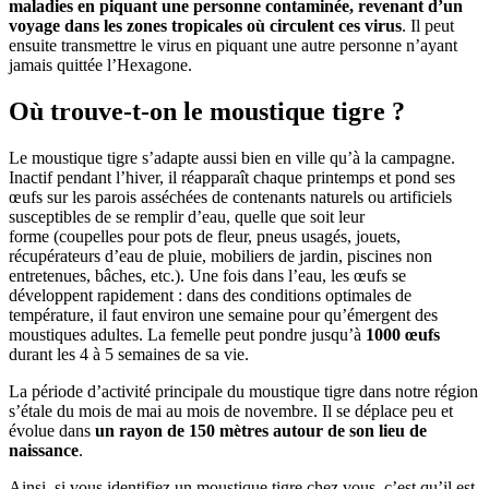
maladies en piquant une personne contamin
ée, revenant d’un
voyage dans les zones tropicales où circulent ces virus
. Il peut
ensuite transmettre le virus en piquant une autre personne n’ayant
jamais quittée l’Hexagone.
Où trouve-t-on le moustique tigre ?
Le moustique tigre s’adapte aussi bien en ville qu’à la campagne.
Inactif pendant l’hiver, il réapparaît chaque printemps et pond ses
œufs sur les parois asséchées de contenants naturels ou artificiels
susceptibles de se remplir d’eau, quelle que soit leur
forme (coupelles pour pots de fleur, pneus usagés, jouets,
récupérateurs d’eau de pluie, mobiliers de jardin, piscines non
entretenues, bâches, etc.). Une fois dans l’eau, les œufs se
développent rapidement : dans des conditions optimales de
température, il faut environ une semaine pour qu’émergent des
moustiques adultes. La femelle peut pondre jusqu’à
1000 œufs
durant les 4 à 5 semaines de sa vie.
La période d’activité principale du moustique tigre dans notre région
s’étale du mois de mai au mois de novembre. Il se déplace peu et
évolue dans
un rayon de
150 mètres autour de son lieu de
naissance
.
Ainsi, si vous identifiez un moustique tigre chez vous, c’est qu’il est