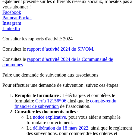
également présente sur les différents réseaux sociaux, n’hésitez pas à
vous abonner !
Facebook
PanneauPocket
Instagram
LinkedIn
Consulter les rapports d'activité 2024
Consultez le
rapport d’activité 2024 du SIVOM
.
Consultez le
rapport d’activité 2024 de la Communauté de
communes
.
Faire une demande de subvention aux associations
Pour effectuer une demande de subvention, suivez ces étapes :
Remplir le formulaire
: Téléchargez et complétez le
formulaire
Cerfa 12156*06
ainsi que le
compte-rendu
financier de subvention
de l’association.
Consulter les documents utiles
:
La
notice explicative
, pour vous aider à remplir le
formulaire correctement.
La
délibération du 18 mars 2022
, ainsi que le règlement
des subventions, pour comprendre les critères et