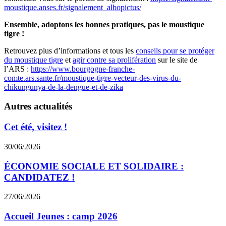
moustique.anses.fr/signalement_albopictus/
Ensemble, adoptons les bonnes pratiques, pas le moustique
tigre !
Retrouvez plus d’informations et tous les
conseils pour se protéger
du moustique tigre
et
agir contre sa prolifération
sur le site de
l’ARS :
https://www.bourgogne-franche-
comte.ars.sante.fr/moustique-tigre-vecteur-des-virus-du-
chikungunya-de-la-dengue-et-de-zika
Autres actualités
Cet été, visitez !
30/06/2026
ÉCONOMIE SOCIALE ET SOLIDAIRE :
CANDIDATEZ !
27/06/2026
Accueil Jeunes : camp 2026