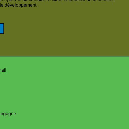
ur de développement.
mail
urgogne