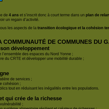
ée de
4 ans
et s’inscrit donc à court terme dans un
plan de rela
ir un regain d’activité.
tous les aspects de la
transition écologique et la cohésion ter
LA COMMUNAUTÉ DE COMMUNES DU G
de son développement
é de l’ensemble des espaces du Nord Yonne ;
toire du CRTE et développer une mobilité durable ;
agne
tière de services ;
de cohésion ;
ics tout en réduisant les inégalités entre les populations.
et qui crée de la richesse
vulnérabilité ;
n système alimentaire résilient et créateur de richesses ;