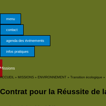
Panneau de gestion des cookies
menu
contact
agenda des événements
infos pratiques
Missions
ACCUEIL
»
MISSIONS
»
ENVIRONNEMENT
»
Transition écologique
»
Contrat pour la Réussite de 