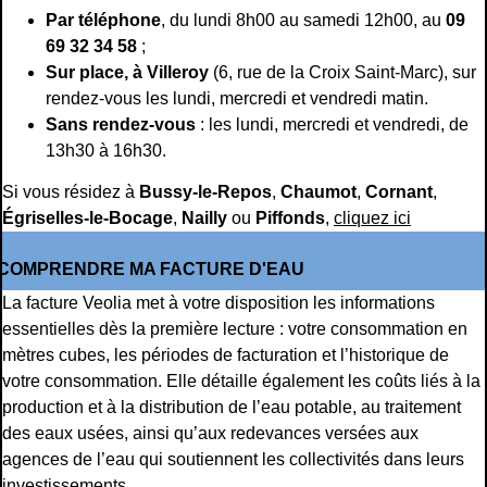
Par téléphone
, du lundi 8h00 au samedi 12h00, au
09
69 32 34 58
;
Sur place, à Villeroy
(6, rue de la Croix Saint-Marc), sur
rendez-vous les lundi, mercredi et vendredi matin.
Sans rendez-vous
: les lundi, mercredi et vendredi, de
13h30 à 16h30.
Si vous résidez à
Bussy-le-Repos
,
Chaumot
,
Cornant
,
Égriselles-le-Bocage
,
Nailly
ou
Piffonds
,
cliquez ici
COMPRENDRE MA FACTURE D'EAU
La facture Veolia met à votre disposition les informations
essentielles dès la première lecture : votre consommation en
mètres cubes, les périodes de facturation et l’historique de
votre consommation. Elle détaille également les coûts liés à la
production et à la distribution de l’eau potable, au traitement
des eaux usées, ainsi qu’aux redevances versées aux
agences de l’eau qui soutiennent les collectivités dans leurs
investissements.