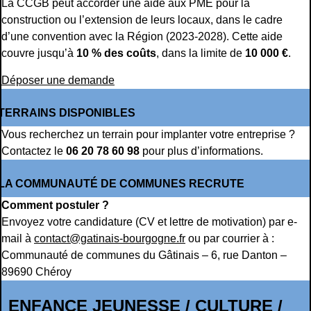
La CCGB peut accorder une aide aux PME pour la
construction ou l’extension de leurs locaux, dans le cadre
d’une convention avec la Région (2023-2028). Cette aide
couvre jusqu’à
10 % des coûts
, dans la limite de
10 000 €
.
Déposer une demande
TERRAINS DISPONIBLES
Vous recherchez un terrain pour implanter votre entreprise ?
Contactez le
06 20 78 60 98
pour plus d’informations.
LA COMMUNAUTÉ DE COMMUNES RECRUTE
Comment postuler ?
Envoyez votre candidature (CV et lettre de motivation) par e-
mail à
contact@gatinais-bourgogne.fr
ou par courrier à :
Communauté de communes du Gâtinais – 6, rue Danton –
89690 Chéroy
ENFANCE JEUNESSE / CULTURE /