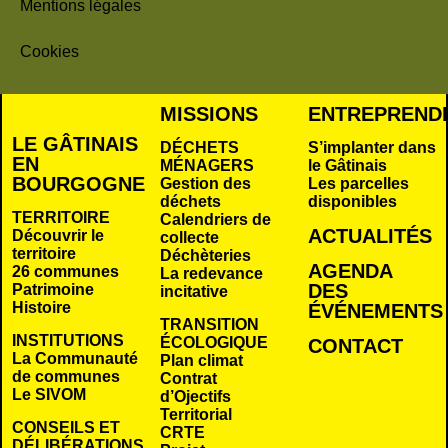
Mentions légales
Cookies
MISSIONS
ENTREPREND
LE GÂTINAIS
DÉCHETS
S’implanter dans
EN
MÉNAGERS
le Gâtinais
BOURGOGNE
Gestion des
Les parcelles
déchets
disponibles
TERRITOIRE
Calendriers de
ACTUALITÉS
Découvrir le
collecte
territoire
Déchèteries
AGENDA
26 communes
La redevance
DES
Patrimoine
incitative
Histoire
É
VÉNEMENTS
TRANSITION
INSTITUTIONS
ÉCOLOGIQUE
CONTACT
La Communauté
Plan climat
de communes
Contrat
Le SIVOM
d’Ojectifs
Territorial
CONSEILS ET
CRTE
DÉLIBÉRATIONS