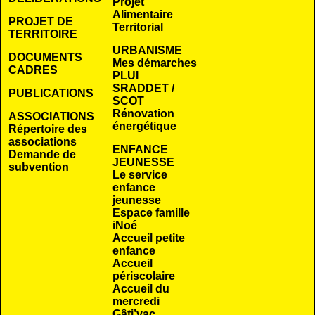
Projet
Alimentaire
PROJET DE
Territorial
TERRITOIRE
URBANISME
DOCUMENTS
Mes démarches
CADRES
PLUI
SRADDET /
PUBLICATIONS
SCOT
Rénovation
ASSOCIATIONS
énergétique
Répertoire des
associations
ENFANCE
Demande de
JEUNESSE
subvention
Le service
enfance
jeunesse
Espace famille
iNoé
Accueil petite
enfance
Accueil
périscolaire
Accueil du
mercredi
Gâti’vac