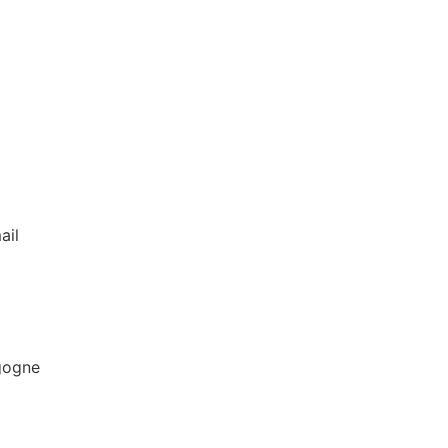
ail
gogne