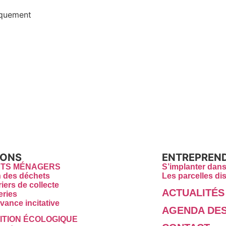
iquement
IONS
ENTREPREN
TS MÉNAGERS
S’implanter dans
n des déchets
Les parcelles di
iers de collecte
ACTUALITÉS
eries
vance incitative
AGENDA DES
ITION ÉCOLOGIQUE