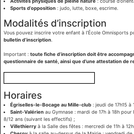
Activités physiques de pleine nature
: course d’orienta
Sports d’opposition
: judo, lutte, boxe, escrime.
Modalités d’inscription
Vous pouvez inscrire votre enfant à l’École Omnisports p
bulletin d’inscription
.
Important :
toute fiche d’inscription doit être accompagn
questionnaire de santé, ainsi que d’une attestation de re
Téléchargez le bulletin d’inscription
Horaires
Égriselles-le-Bocage au Mille-club
: jeudi de 17h15 à 
Saint-Valérien
au Gymnase : mardi de 17h à 18h pour l
8/12 ans (suivant les effectifs) ;
Villethierry
à la Salle des fêtes : mercredi de 11h à 12h 
Cheroy
à la salle au-dessus de la Mairie : vendredi de