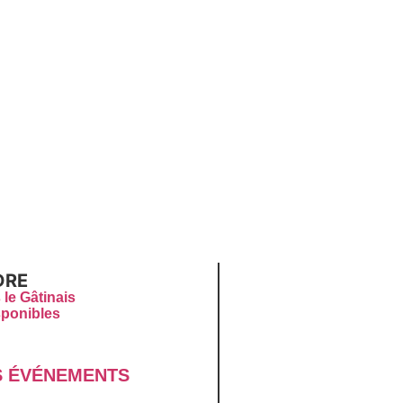
DRE
 le Gâtinais
sponibles
 É
VÉNEMENTS