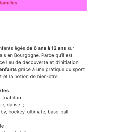
familles
enfants âgés
de 6 ans à 12 ans
sur
is en Bourgogne. Parce qu’il est
e lieu de découverte et d’initiation
 enfants
grâce à une pratique du sport
rt et la notion de bien-être.
entes
:
 triathlon ;
ue, danse. ;
gby, hockey, ultimate, base-ball,
le ;