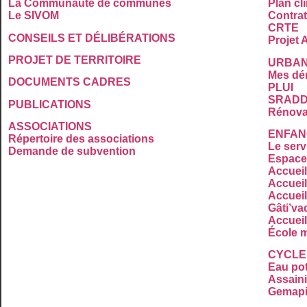
La Communauté de communes
Plan cl
Le SIVOM
Contrat 
CRTE
CONSEILS ET DÉLIBÉRATIONS
Projet A
PROJET DE TERRITOIRE
URBAN
Mes dé
DOCUMENTS CADRES
PLUI
SRADD
PUBLICATIONS
Rénova
ASSOCIATIONS
ENFAN
Répertoire des associations
Le serv
Demande de subvention
Espace 
Accueil
Accueil
Accueil
Gâti’va
Accueil
École m
CYCLE
Eau po
Assaini
Gemap