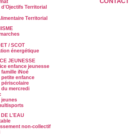
CONTACT
imat
d’Ojectifs Territorial
limentaire Territorial
ISME
marches
ET / SCOT
tion énergétique
CE JEUNESSE
ice enfance jeunesse
famille iNoé
 petite enfance
 périscolaire
 du mercredi
c
 jeunes
ultisports
 DE L’EAU
table
ssement non-collectif
i