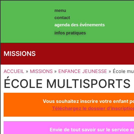
Panneau de gestion des cookies
menu
contact
agenda des événements
infos pratiques
MISSIONS
ACCUEIL
»
MISSIONS
»
ENFANCE JEUNESSE
»
École mul
ÉCOLE MULTISPORTS
Vous souhaitez inscrire votre enfant po
Téléchargez le dossier d’inscriptio
Envie de tout savoir sur le service 