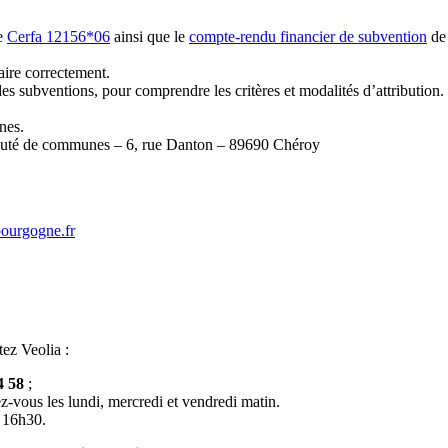
re
Cerfa 12156*06
ainsi que le
compte-rendu financier de subvention
de 
aire correctement.
des subventions, pour comprendre les critères et modalités d’attribution.
nes.
unauté de communes – 6, rue Danton – 89690 Chéroy
bourgogne.fr
tez Veolia :
4 58
;
z-vous les lundi, mercredi et vendredi matin.
à 16h30.