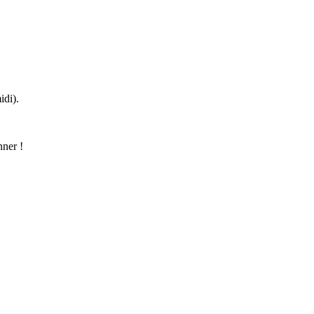
idi).
nner !