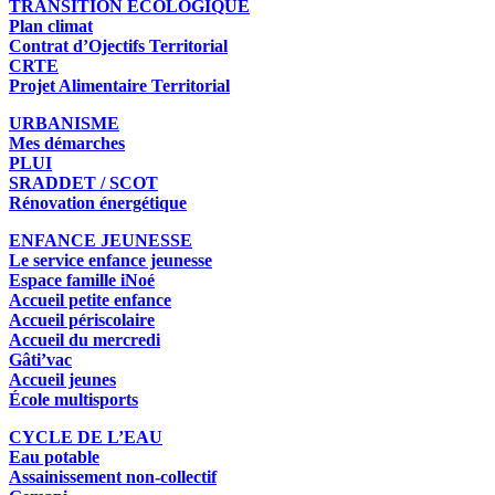
TRANSITION ÉCOLOGIQUE
Plan climat
Contrat d’Ojectifs Territorial
CRTE
Projet Alimentaire Territorial
URBANISME
Mes démarches
PLUI
SRADDET / SCOT
Rénovation énergétique
ENFANCE JEUNESSE
Le service enfance jeunesse
Espace famille iNoé
Accueil petite enfance
Accueil périscolaire
Accueil du mercredi
Gâti’vac
Accueil jeunes
École multisports
CYCLE DE L’EAU
Eau potable
Assainissement non-collectif