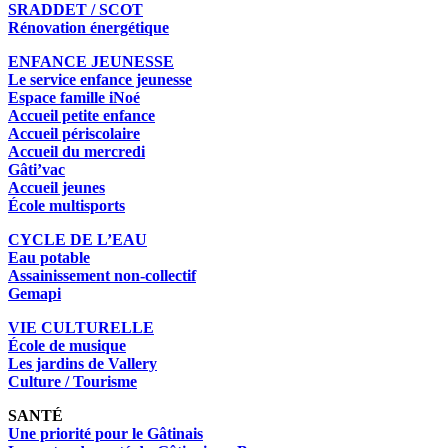
SRADDET / SCOT
Rénovation énergétique
ENFANCE JEUNESSE
Le service enfance jeunesse
Espace famille iNoé
Accueil petite enfance
Accueil périscolaire
Accueil du mercredi
Gâti’vac
Accueil jeunes
École multisports
CYCLE DE L’EAU
Eau potable
Assainissement non-collectif
Gemapi
VIE CULTURELLE
École de musique
Les jardins de Vallery
Culture / Tourisme
SANTÉ
Une priorité pour le Gâtinais