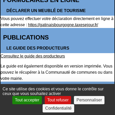
DÉCLARER UN MEUBLÉ DE TOURISME
Vous pouvez effectuer votre déclaration directement en ligne à
cette adresse :
https://gatinaisbourgogne.taxesejour.fr/
PUBLICATIONS
LE GUIDE DES PRODUCTEURS
Consultez le guide des producteurs
Le guide est également disponible en version imprimée. Vous
pouvez le récupérer à la Communauté de communes ou dans
votre mairie.
Ce site utilise des cookies et vous donne le contrôle sur
LA LETTRE DU GÂTINAIS EN BOURGOGNE
ceux que vous souhaitez activer
La Lettre du Gâtinais est le bulletin d’information de la
Tout accepter
Tout refuser
Personnaliser
Communauté de communes du Gâtinais en Bourgogne. Elle
Confidentialité
vous informe sur les projets locaux, les événements à venir et