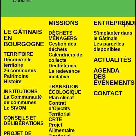
Cookies
MISSIONS
ENTREPREND
LE GÂTINAIS
DÉCHETS
S’implanter dans
EN
MÉNAGERS
le Gâtinais
BOURGOGNE
Gestion des
Les parcelles
déchets
disponibles
TERRITOIRE
Calendriers de
ACTUALITÉS
Découvrir le
collecte
territoire
Déchèteries
AGENDA
26 communes
La redevance
DES
Patrimoine
incitative
Histoire
É
VÉNEMENTS
TRANSITION
INSTITUTIONS
ÉCOLOGIQUE
CONTACT
La Communauté
Plan climat
de communes
Contrat
Le SIVOM
d’Ojectifs
Territorial
CONSEILS ET
CRTE
DÉLIBÉRATIONS
Projet
Alimentaire
PROJET DE
Territorial