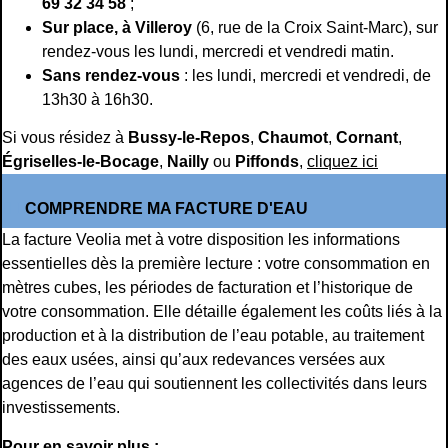
69 32 34 58
;
Sur place, à Villeroy
(6, rue de la Croix Saint-Marc), sur
rendez-vous les lundi, mercredi et vendredi matin.
Sans rendez-vous
: les lundi, mercredi et vendredi, de
13h30 à 16h30.
Si vous résidez à
Bussy-le-Repos
,
Chaumot
,
Cornant
,
Égriselles-le-Bocage
,
Nailly
ou
Piffonds
,
cliquez ici
COMPRENDRE MA FACTURE D'EAU
La facture Veolia met à votre disposition les informations
essentielles dès la première lecture : votre consommation en
mètres cubes, les périodes de facturation et l’historique de
votre consommation. Elle détaille également les coûts liés à la
production et à la distribution de l’eau potable, au traitement
des eaux usées, ainsi qu’aux redevances versées aux
agences de l’eau qui soutiennent les collectivités dans leurs
investissements.
Pour en savoir plus :